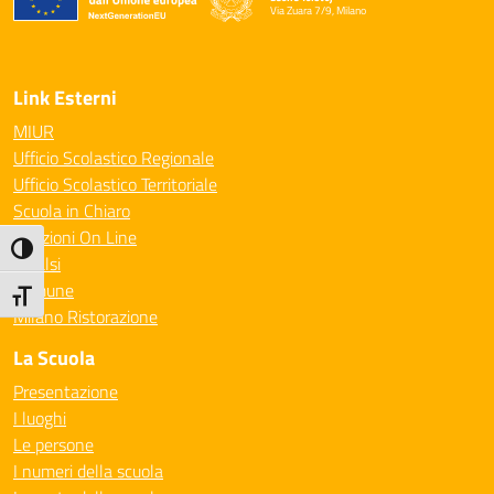
Via Zuara 7/9, Milano
— Visita la pagina iniziale della scuola
Link Esterni
MIUR
Ufficio Scolastico Regionale
Ufficio Scolastico Territoriale
Scuola in Chiaro
Iscrizioni On Line
Attiva/disattiva alto contrasto
Invalsi
Comune
Attiva/disattiva dimensione testo
Milano Ristorazione
La Scuola
Presentazione
I luoghi
Le persone
I numeri della scuola