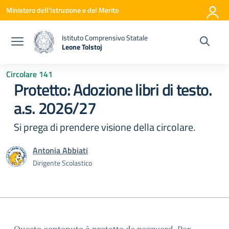
Vai ai contenuti
Vai al menu di navigazione
Vai al footer
Ministero dell'Istruzione e del Merito
Istituto Comprensivo Statale
Leone Tolstoj
— Visita la pagina iniziale della scuola
Circolare 141
Protetto: Adozione libri di testo.
a.s. 2026/27
Si prega di prendere visione della circolare.
Antonia Abbiati
Dirigente Scolastico