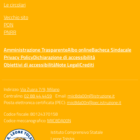
Le circolari
Vecchio sito
PON
PNRR
Amministrazione Trasparente
Albo online
Bacheca Sindacale
Privacy Policy
Dichiarazione di accessibilità
Obiettivi di accessibilità
Note Legali
Crediti
Indirizzo:
Via Zuara 7/9, Milano
Centralino:
02 88 44 4459
Email:
miic8da00n@istruzione.it
Posta elettronica certificata (PEC):
miic8da00n@pec.istruzione.it
Codice fiscale: 80124370158
Codice meccanografico:
MIIC8DA00N
Istituto Comprensivo Statale
Leone Tolstoj