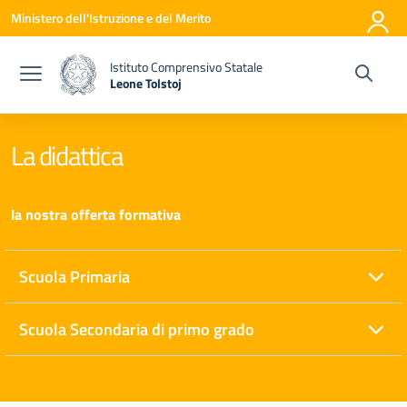
Vai ai contenuti
Vai al menu di navigazione
Vai al footer
Ministero dell'Istruzione e del Merito
Istituto Comprensivo Statale
Leone Tolstoj
— Visita la pagina iniziale della scuola
La didattica
la nostra offerta formativa
Scuola Primaria
Scuola Secondaria di primo grado