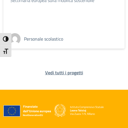
Settimana europea sulla mobilità sostenibile
Personale scolastico
Attiva/disattiva alto contrasto
Attiva/disattiva dimensione testo
Vedi tutti i progetti
Istituto Comprensivo Statale
Leone Tolstoj
Via Zuara 7/9, Milano
— Visita la pagina iniziale della scuola