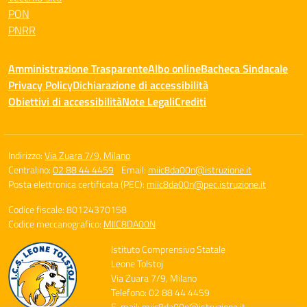
PON
PNRR
Amministrazione Trasparente
Albo online
Bacheca Sindacale
Privacy Policy
Dichiarazione di accessibilità
Obiettivi di accessibilità
Note Legali
Crediti
Indirizzo:
Via Zuara 7/9, Milano
Centralino:
02 88 44 4459
Email:
miic8da00n@istruzione.it
Posta elettronica certificata (PEC):
miic8da00n@pec.istruzione.it
Codice fiscale: 80124370158
Codice meccanografico:
MIIC8DA00N
Istituto Comprensivo Statale
Leone Tolstoj
Via Zuara 7/9, Milano
Telefono: 02 88 44 4459
E-mail: miic8da00n@istruzione.it