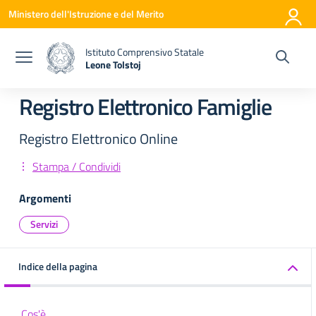
Vai ai contenuti
Vai al menu di navigazione
Vai al footer
Ministero dell'Istruzione e del Merito
Istituto Comprensivo Statale
Leone Tolstoj
— Visita la pagina iniziale della scuola
Registro Elettronico Famiglie
Registro Elettronico Online
Stampa / Condividi
Argomenti
Servizi
Indice della pagina
Cos'è