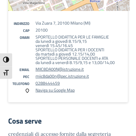
Via Zuara 7, 20100 Milano (MI)
INDIRIZZO
20100
CAP
SPORTELLO DIDATTICA PER LE FAMIGLIE
ORARI
da lunedì a giovedì 8.15/9,15
venerdì 15.45/16.45
SPORTELLO DIDATTICA PER I DOCENTI
da martedì a giovedì 12.15/14,00
SPORTELLO PERSONALE DOCENTI e ATA
Attiva/disattiva alto contrasto
da lunedì a venerdì 8.15/9,15 e 13,00/14,00
MIIC8DA00N@istruzione.it
EMAIL
Attiva/disattiva dimensione testo
miic8da00n@pec.istruzione.it
PEC
0288444459
TELEFONO
Naviga su Google Map
Cosa serve
credenziali di accesso fornite dalla segreteria