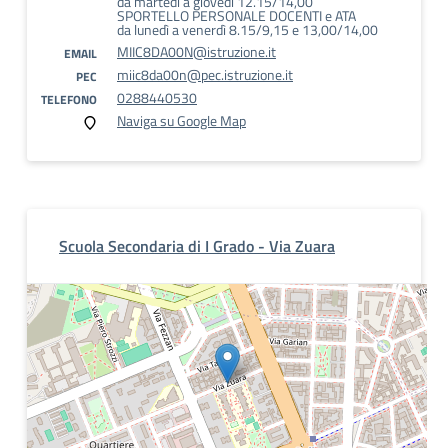
da martedì a giovedì 12.15/14,00
SPORTELLO PERSONALE DOCENTI e ATA
da lunedì a venerdì 8.15/9,15 e 13,00/14,00
MIIC8DA00N@istruzione.it
EMAIL
miic8da00n@pec.istruzione.it
PEC
0288440530
TELEFONO
Naviga su Google Map
Scuola Secondaria di I Grado - Via Zuara