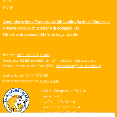
PON
PNRR
Amministrazione Trasparente
Albo online
Bacheca Sindacale
Privacy Policy
Dichiarazione di accessibilità
Obiettivi di accessibilità
Note Legali
Crediti
Indirizzo:
Via Zuara 7/9, Milano
Centralino:
02 88 44 4459
Email:
miic8da00n@istruzione.it
Posta elettronica certificata (PEC):
miic8da00n@pec.istruzione.it
Codice fiscale: 80124370158
Codice meccanografico:
MIIC8DA00N
Istituto Comprensivo Statale
Leone Tolstoj
Via Zuara 7/9, Milano
Telefono: 02 88 44 4459
E-mail: miic8da00n@istruzione.it