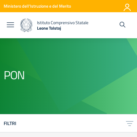
Vai ai contenuti
Vai al menu di navigazione
Vai al footer
Ministero dell'Istruzione e del Merito
Istituto Comprensivo Statale
Leone Tolstoj
— Visita la pagina iniziale della scuola
PON
FILTRI