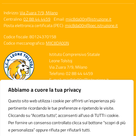
Indirizzo:
Via Zuara 7/9, Milano
Centralino:
02 88 44 4459
Email:
miic8da00n@istruzione.it
Posta elettronica certificata (PEC):
miic8da00n@pec.istruzione.it
Codice fiscale: 80124370158
Codice meccanografico:
MIIC8DA00N
Istituto Comprensivo Statale
Leone Tolstoj
Via Zuara 7/9, Milano
Telefono: 02 88 44 4459
E-mail: miic8da00n@istruzione.it
PEC: miic8da00n@pec.istruzione.it
Abbiamo a cuore la tua privacy
Codice Meccanografico: MIIC8DA00N
Codice Fiscale: 80124370158
Questo sito web utilizza i cookie per offrirti un’esperienza più
Codice Univoco: UFXGDT
pertinente ricordando le tue preferenze e ripetendo le visite.
Cliccando su "Accetta tutto", acconsenti all'uso di TUTTI i cookie.
Per fornire un consenso controllato clicca sul bottone “scopri di più
e personalizza” oppure rifiuta per rifiutarli tutti.
Idea e progetto di Designers Italia