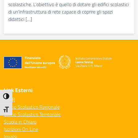
scolastiche. L’obiettivo è quello di dotare gli edifici scolastici
di un’infrastruttura di rete capace di coprire gli spazi
didattici […]
Istituto Comprensivo Statale
Leone Tolstoj
Via Zuara 7/9, Milano
— Visita la pagina iniziale della scuola
Link Esterni
Attiva/disattiva alto contrasto
MIUR
Ufficio Scolastico Regionale
Attiva/disattiva dimensione testo
Ufficio Scolastico Territoriale
Scuola in Chiaro
Iscrizioni On Line
Invalsi