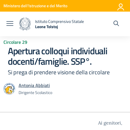
Vai ai contenuti
Vai al menu di navigazione
Vai al footer
Ministero dell'Istruzione e del Merito
Istituto Comprensivo Statale
Leone Tolstoj
— Visita la pagina iniziale della scuola
Circolare 29
Apertura colloqui individuali
docenti/famiglie. SSP°.
Si prega di prendere visione della circolare
Antonia Abbiati
Dirigente Scolastico
Ai genitori,