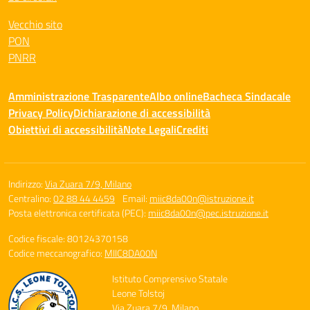
Vecchio sito
PON
PNRR
Amministrazione Trasparente
Albo online
Bacheca Sindacale
Privacy Policy
Dichiarazione di accessibilità
Obiettivi di accessibilità
Note Legali
Crediti
Indirizzo:
Via Zuara 7/9, Milano
Centralino:
02 88 44 4459
Email:
miic8da00n@istruzione.it
Posta elettronica certificata (PEC):
miic8da00n@pec.istruzione.it
Codice fiscale: 80124370158
Codice meccanografico:
MIIC8DA00N
Istituto Comprensivo Statale
Leone Tolstoj
Via Zuara 7/9, Milano