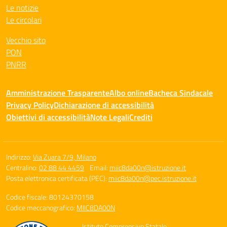
Le notizie
Le circolari
Vecchio sito
PON
PNRR
Amministrazione Trasparente
Albo online
Bacheca Sindacale
Privacy Policy
Dichiarazione di accessibilità
Obiettivi di accessibilità
Note Legali
Crediti
Indirizzo:
Via Zuara 7/9, Milano
Centralino:
02 88 44 4459
Email:
miic8da00n@istruzione.it
Posta elettronica certificata (PEC):
miic8da00n@pec.istruzione.it
Codice fiscale: 80124370158
Codice meccanografico:
MIIC8DA00N
Istituto Comprensivo Statale