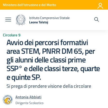
Vai ai contenuti
Vai al menu di navigazione
Vai al footer
Ministero dell'Istruzione e del Merito
Istituto Comprensivo Statale
Leone Tolstoj
— Visita la pagina iniziale della scuola
Circolare 9
Avvio dei percorsi formativi
area STEM, PNRR DM 65, per
gli alunni delle classi prime
SSP° e delle classi terze, quarte
e quinte SP.
Si prega di prendere visione della circolare
Antonia Abbiati
Dirigente Scolastico