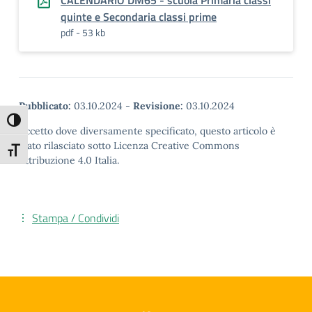
CALENDARIO DM65 - scuola Primaria classi
quinte e Secondaria classi prime
pdf - 53 kb
Pubblicato:
03.10.2024
-
Revisione:
03.10.2024
Attiva/disattiva alto contrasto
Eccetto dove diversamente specificato, questo articolo è
stato rilasciato sotto Licenza Creative Commons
Attiva/disattiva dimensione testo
Attribuzione 4.0 Italia.
Stampa / Condividi