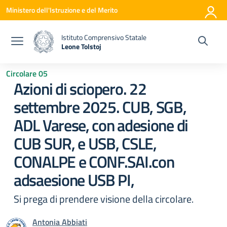
Vai ai contenuti
Vai al menu di navigazione
Vai al footer
Ministero dell'Istruzione e del Merito
Istituto Comprensivo Statale
Leone Tolstoj
— Visita la pagina iniziale della scuola
Circolare 05
Azioni di sciopero. 22
settembre 2025. CUB, SGB,
ADL Varese, con adesione di
CUB SUR, e USB, CSLE,
CONALPE e CONF.SAI.con
adsaesione USB PI,
Si prega di prendere visione della circolare.
Antonia Abbiati