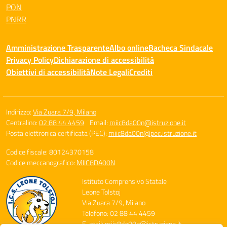
PON
PNRR
Amministrazione Trasparente
Albo online
Bacheca Sindacale
Privacy Policy
Dichiarazione di accessibilità
Obiettivi di accessibilità
Note Legali
Crediti
Indirizzo:
Via Zuara 7/9, Milano
Centralino:
02 88 44 4459
Email:
miic8da00n@istruzione.it
Posta elettronica certificata (PEC):
miic8da00n@pec.istruzione.it
Codice fiscale: 80124370158
Codice meccanografico:
MIIC8DA00N
Istituto Comprensivo Statale
Leone Tolstoj
Via Zuara 7/9, Milano
Telefono: 02 88 44 4459
E-mail: miic8da00n@istruzione.it