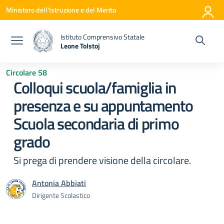
Vai ai contenuti
Vai al menu di navigazione
Vai al footer
Ministero dell'Istruzione e del Merito
Istituto Comprensivo Statale
Leone Tolstoj
— Visita la pagina iniziale della scuola
Circolare 58
Colloqui scuola/famiglia in
presenza e su appuntamento
Scuola secondaria di primo
grado
Si prega di prendere visione della circolare.
Antonia Abbiati
Dirigente Scolastico