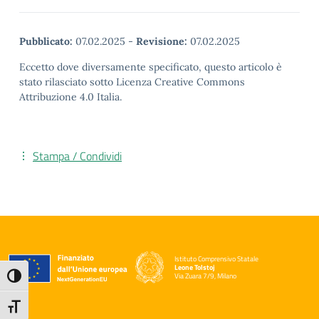
Pubblicato:
07.02.2025
-
Revisione:
07.02.2025
Eccetto dove diversamente specificato, questo articolo è
stato rilasciato sotto Licenza Creative Commons
Attribuzione 4.0 Italia.
Stampa / Condividi
Istituto Comprensivo Statale
Leone Tolstoj
Via Zuara 7/9, Milano
Attiva/disattiva alto contrasto
— Visita la pagina iniziale della scuola
Attiva/disattiva dimensione testo