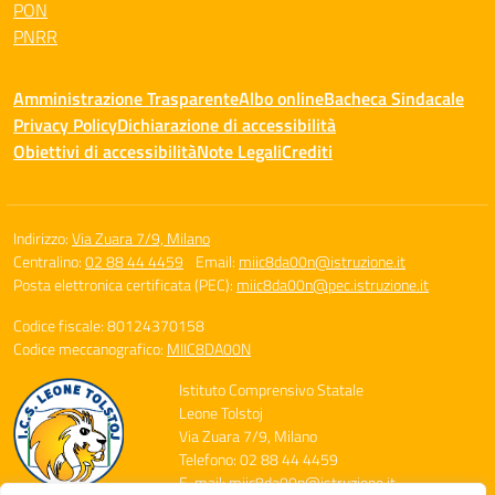
PON
PNRR
Amministrazione Trasparente
Albo online
Bacheca Sindacale
Privacy Policy
Dichiarazione di accessibilità
Obiettivi di accessibilità
Note Legali
Crediti
Indirizzo:
Via Zuara 7/9, Milano
Centralino:
02 88 44 4459
Email:
miic8da00n@istruzione.it
Posta elettronica certificata (PEC):
miic8da00n@pec.istruzione.it
Codice fiscale: 80124370158
Codice meccanografico:
MIIC8DA00N
Istituto Comprensivo Statale
Leone Tolstoj
Via Zuara 7/9, Milano
Telefono: 02 88 44 4459
E-mail: miic8da00n@istruzione.it