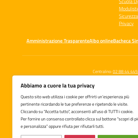
Scuola Di
Modulisti
Sicurezza
Privacy
Amministrazione Trasparente
Albo online
Bacheca Si
Centralino:
02 88 44 44
Abbiamo a cuore la tua privacy
Questo sito web utilizza i cookie per offrirti un’esperienza più
Istituto Comprensivo Statale
pertinente ricordando le tue preferenze e ripetendo le visite.
Leone Tolstoj
Cliccando su "Accetta tutto", acconsenti all'uso di TUTTI i cookie.
Via Zuara 7/9, Milano
Per fornire un consenso controllato clicca sul bottone “scopri di pi
e personalizza” oppure rifiuta per rifiutarli tutti.