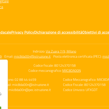
gitale
ca
ndacale
Privacy Policy
Dichiarazione di accessibilità
Obiettivi di acce
Indirizzo:
Via Zuara 7/9, Milano
59
Email:
miic8da00n@istruzione.it
Posta elettronica certificata (PEC):
miic
Codice fiscale: 80124370158
Codice meccanografico:
MIIC8DA00N
Telefono: 02 88 44 4459
Codice Meccanografico: MIIC8D
E-mail: miic8da00n@istruzione.it
Codice Fiscale: 80124370158
PEC: miic8da00n@pec.istruzione.it
Codice Univoco: UFXGDT
ù