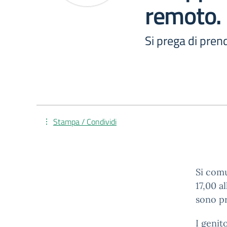
remoto. 
Si prega di prend
Stampa / Condividi
Si comu
17,00 a
sono pr
I genit