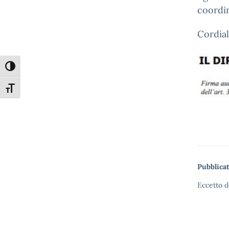
coordin
Cordial
Attiva/disattiva alto contrasto
Attiva/disattiva dimensione testo
Pubblicat
Eccetto d