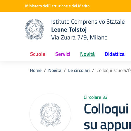
Vai ai contenuti
Vai al menu di navigazione
Vai al footer
Ministero dell'Istruzione e del Merito
Istituto Comprensivo Statale
Leone Tolstoj
Via Zuara 7/9, Milano
 della scuola
— Visita la pagina iniziale del
Scuola
Servizi
Novità
Didattica
Home
Novità
Le circolari
Colloqui scuola/
Circolare 33
Colloqui
su appu