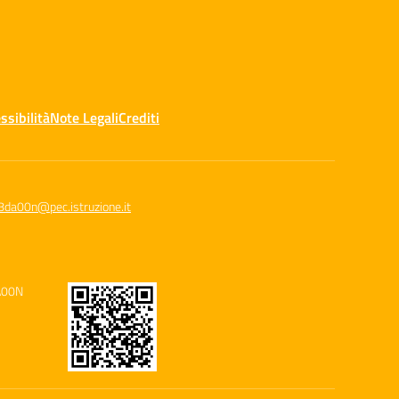
ssibilità
Note Legali
Crediti
8da00n@pec.istruzione.it
A00N