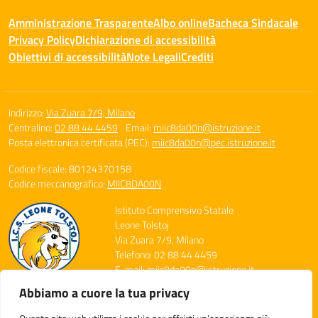
Amministrazione Trasparente
Albo online
Bacheca Sindacale
Privacy Policy
Dichiarazione di accessibilità
Obiettivi di accessibilità
Note Legali
Crediti
Indirizzo:
Via Zuara 7/9, Milano
Centralino:
02 88 44 4459
Email:
miic8da00n@istruzione.it
Posta elettronica certificata (PEC):
miic8da00n@pec.istruzione.it
Codice fiscale: 80124370158
Codice meccanografico:
MIIC8DA00N
Istituto Comprensivo Statale
Leone Tolstoj
Via Zuara 7/9, Milano
Telefono: 02 88 44 4459
E-mail: miic8da00n@istruzione.it
PEC: miic8da00n@pec.istruzione.it
Abbiamo a cuore la tua privacy
Codice Meccanografico: MIIC8DA00N
Codice Fiscale: 80124370158