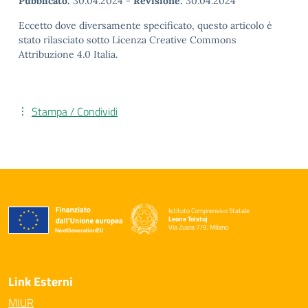
Pubblicato:
30.04.2024
-
Revisione:
30.04.2024
Eccetto dove diversamente specificato, questo articolo è
stato rilasciato sotto Licenza Creative Commons
Attribuzione 4.0 Italia.
Stampa / Condividi
Istituto Comprensivo Statale
Leone Tolstoj
Via Zuara 7/9, Milano
— Visita la pagina iniziale della scuola
Link Esterni
MIUR