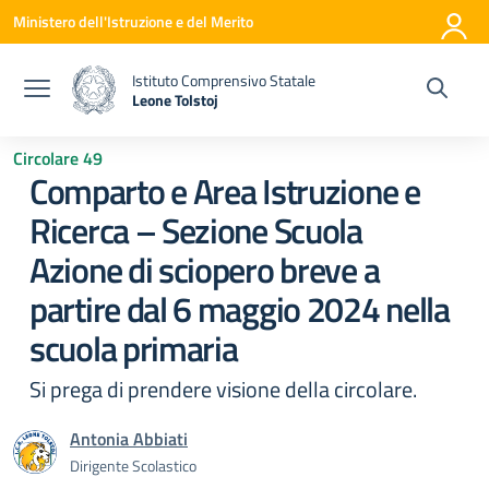
Vai ai contenuti
Vai al menu di navigazione
Vai al footer
Ministero dell'Istruzione e del Merito
Istituto Comprensivo Statale
Leone Tolstoj
— Visita la pagina iniziale della scuola
Circolare 49
Comparto e Area Istruzione e
Ricerca – Sezione Scuola
Azione di sciopero breve a
partire dal 6 maggio 2024 nella
scuola primaria
Si prega di prendere visione della circolare.
Antonia Abbiati
Dirigente Scolastico