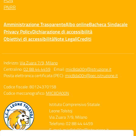
PON
PNRR
Amministrazione Trasparente
Albo online
Bacheca Sindacale
Privacy Policy
Dichiarazione di accessibilità
Obiettivi di accessibilità
Note Legali
Crediti
Indirizzo:
Via Zuara 7/9, Milano
Centralino:
02 88 44 4459
Email:
miic8da00n@istruzione.it
Posta elettronica certificata (PEC):
miic8da00n@pec.istruzione.it
Codice fiscale: 80124370158
Codice meccanografico:
MIIC8DA00N
Istituto Comprensivo Statale
Leone Tolstoj
Via Zuara 7/9, Milano
Telefono: 02 88 44 4459
E-mail: miic8da00n@istruzione.it