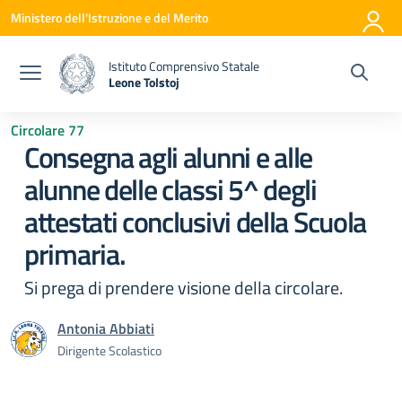
Vai ai contenuti
Vai al menu di navigazione
Vai al footer
Ministero dell'Istruzione e del Merito
Istituto Comprensivo Statale
Leone Tolstoj
— Visita la pagina iniziale della scuola
Circolare 77
Consegna agli alunni e alle
alunne delle classi 5^ degli
attestati conclusivi della Scuola
primaria.
Si prega di prendere visione della circolare.
Antonia Abbiati
Dirigente Scolastico