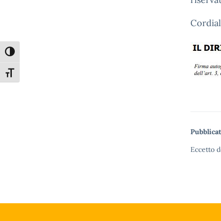
Cordial
Attiva/disattiva alto contrasto
Attiva/disattiva dimensione testo
Pubblicat
Eccetto d