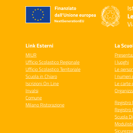
Is
Le
Vi
— 
Link Esterni
La Scuo
MIUR
Presenta
Ufficio Scolastico Regionale
I luoghi
Ufficio Scolastico Territoriale
Le perso
Scuola in Chiaro
I numeri 
Iscrizioni On Line
Le carte 
Invalsi
Organizz
Comune
Registro 
Milano Ristorazione
Registro 
Scuola Di
Modulisti
Sicurezza