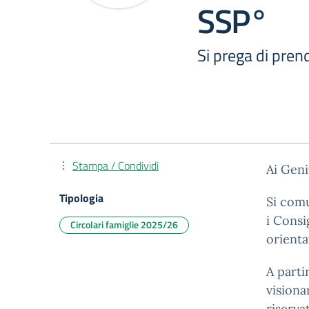
SSP°
Si prega di prend
Stampa / Condividi
Ai Geni
Tipologia
Si comu
i Consi
Circolari famiglie 2025/26
orienta
A parti
visiona
riserva