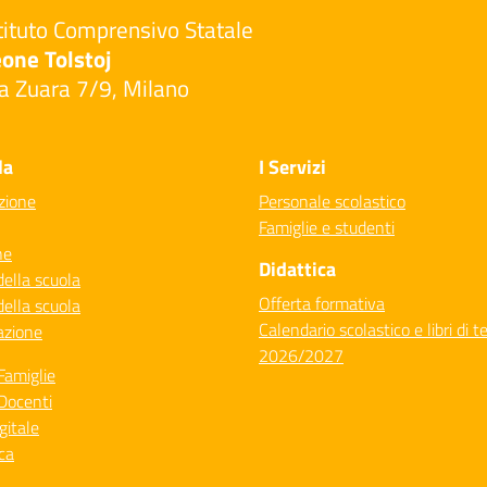
tituto Comprensivo Statale
one Tolstoj
a Zuara 7/9, Milano
Visita la pagina iniziale della scuola
la
I Servizi
zione
Personale scolastico
Famiglie e studenti
ne
Didattica
della scuola
Offerta formativa
della scuola
Calendario scolastico e libri di t
azione
2026/2027
Famiglie
Docenti
gitale
ca