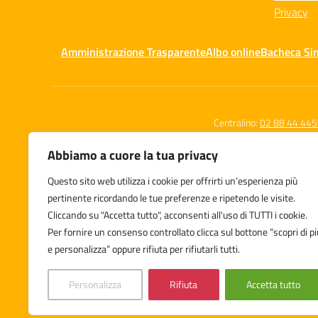
Privacy
Amministrazione Trasparente
Albo online
Bacheca Si
Centralino:
02 88 44 44
Abbiamo a cuore la tua privacy
Questo sito web utilizza i cookie per offrirti un’esperienza più
Istituto Comprensivo Statale
pertinente ricordando le tue preferenze e ripetendo le visite.
Leone Tolstoj
Cliccando su "Accetta tutto", acconsenti all'uso di TUTTI i cookie.
Via Zuara 7/9, Milano
Per fornire un consenso controllato clicca sul bottone “scopri di pi
e personalizza” oppure rifiuta per rifiutarli tutti.
Personalizza
Rifiuta
Accetta tutto