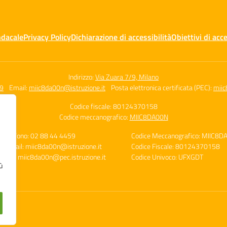
ndacale
Privacy Policy
Dichiarazione di accessibilità
Obiettivi di acce
Indirizzo:
Via Zuara 7/9, Milano
59
Email:
miic8da00n@istruzione.it
Posta elettronica certificata (PEC):
miic
Codice fiscale: 80124370158
Codice meccanografico:
MIIC8DA00N
Telefono: 02 88 44 4459
Codice Meccanografico: MIIC8D
E-mail: miic8da00n@istruzione.it
Codice Fiscale: 80124370158
PEC: miic8da00n@pec.istruzione.it
Codice Univoco: UFXGDT
ù