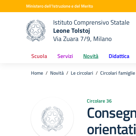
Vai ai contenuti
Vai al menu di navigazione
Vai al footer
Ministero dell'Istruzione e del Merito
Istituto Comprensivo Statale
Leone Tolstoj
Via Zuara 7/9, Milano
 della scuola
— Visita la pagina iniziale del
Scuola
Servizi
Novità
Didattica
Home
Novità
Le circolari
Circolari famigli
Circolare 36
Consegn
orientat