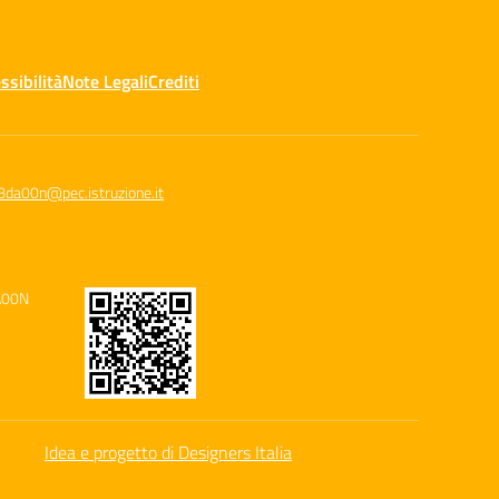
ssibilità
Note Legali
Crediti
8da00n@pec.istruzione.it
A00N
Idea e progetto di Designers Italia