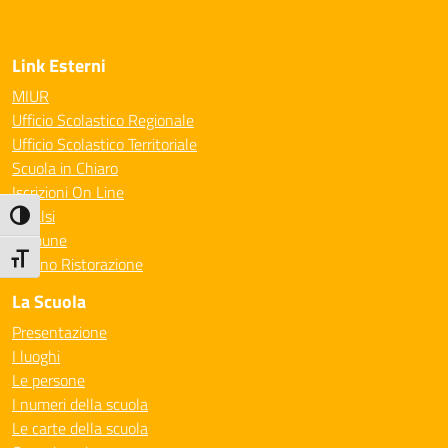
Link Esterni
MIUR
Ufficio Scolastico Regionale
Ufficio Scolastico Territoriale
Scuola in Chiaro
Iscrizioni On Line
Invalsi
Attiva/disattiva alto contrasto
Comune
Attiva/disattiva dimensione testo
Milano Ristorazione
La Scuola
Presentazione
I luoghi
Le persone
I numeri della scuola
Le carte della scuola