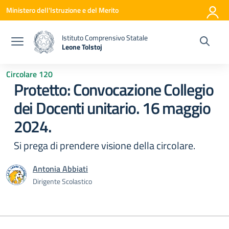
Vai ai contenuti
Vai al menu di navigazione
Vai al footer
Ministero dell'Istruzione e del Merito
Istituto Comprensivo Statale
Leone Tolstoj
— Visita la pagina iniziale della scuola
Circolare 120
Protetto: Convocazione Collegio
dei Docenti unitario. 16 maggio
2024.
Si prega di prendere visione della circolare.
Antonia Abbiati
Dirigente Scolastico