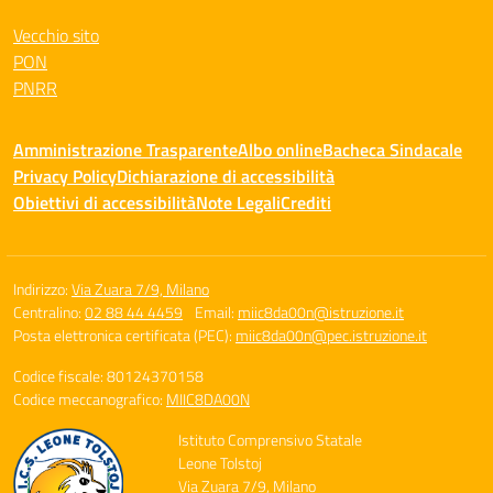
Vecchio sito
PON
PNRR
Amministrazione Trasparente
Albo online
Bacheca Sindacale
Privacy Policy
Dichiarazione di accessibilità
Obiettivi di accessibilità
Note Legali
Crediti
Indirizzo:
Via Zuara 7/9, Milano
Centralino:
02 88 44 4459
Email:
miic8da00n@istruzione.it
Posta elettronica certificata (PEC):
miic8da00n@pec.istruzione.it
Codice fiscale: 80124370158
Codice meccanografico:
MIIC8DA00N
Istituto Comprensivo Statale
Leone Tolstoj
Via Zuara 7/9, Milano