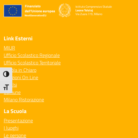
Istituto Comprensivo Statale
Leone Tolstoj
Via Zuara 7/9, Milano
— Visita la pagina iniziale della scuola
Link Esterni
MIUR
Ufficio Scolastico Regionale
Ufficio Scolastico Territoriale
Scuola in Chiaro
Attiva/disattiva alto contrasto
Iscrizioni On Line
Invalsi
Attiva/disattiva dimensione testo
Comune
Milano Ristorazione
La Scuola
Presentazione
I luoghi
Le persone