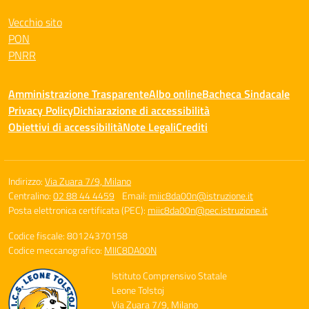
Vecchio sito
PON
PNRR
Amministrazione Trasparente
Albo online
Bacheca Sindacale
Privacy Policy
Dichiarazione di accessibilità
Obiettivi di accessibilità
Note Legali
Crediti
Indirizzo:
Via Zuara 7/9, Milano
Centralino:
02 88 44 4459
Email:
miic8da00n@istruzione.it
Posta elettronica certificata (PEC):
miic8da00n@pec.istruzione.it
Codice fiscale: 80124370158
Codice meccanografico:
MIIC8DA00N
Istituto Comprensivo Statale
Leone Tolstoj
Via Zuara 7/9, Milano