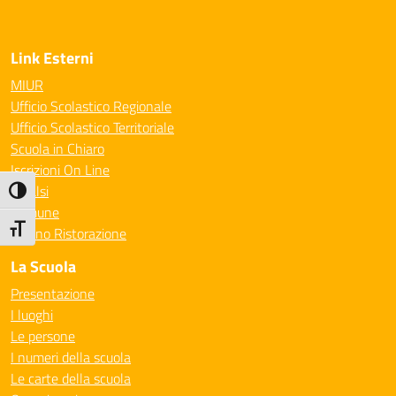
Link Esterni
MIUR
Ufficio Scolastico Regionale
Ufficio Scolastico Territoriale
Scuola in Chiaro
Iscrizioni On Line
Invalsi
Attiva/disattiva alto contrasto
Comune
Attiva/disattiva dimensione testo
Milano Ristorazione
La Scuola
Presentazione
I luoghi
Le persone
I numeri della scuola
Le carte della scuola