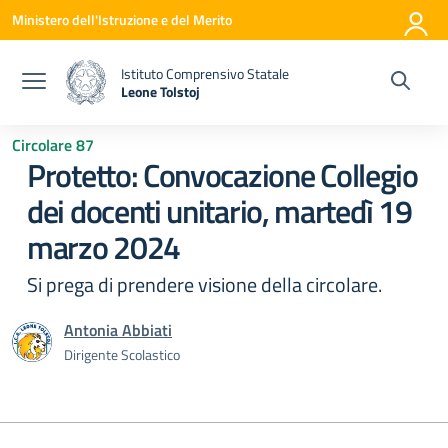
Vai ai contenuti
Vai al menu di navigazione
Vai al footer
Ministero dell'Istruzione e del Merito
Istituto Comprensivo Statale
Leone Tolstoj
— Visita la pagina iniziale della scuola
Circolare 87
Protetto: Convocazione Collegio
dei docenti unitario, martedì 19
marzo 2024
Si prega di prendere visione della circolare.
Antonia Abbiati
Dirigente Scolastico