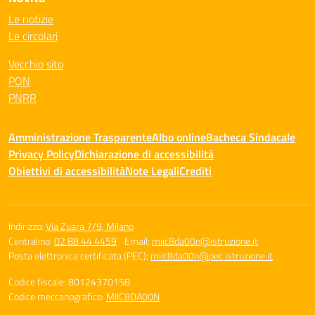
Le notizie
Le circolari
Vecchio sito
PON
PNRR
Amministrazione Trasparente
Albo online
Bacheca Sindacale
Privacy Policy
Dichiarazione di accessibilità
Obiettivi di accessibilità
Note Legali
Crediti
Indirizzo:
Via Zuara 7/9, Milano
Centralino:
02 88 44 4459
Email:
miic8da00n@istruzione.it
Posta elettronica certificata (PEC):
miic8da00n@pec.istruzione.it
Codice fiscale: 80124370158
Codice meccanografico:
MIIC8DA00N