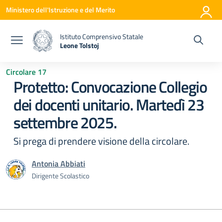
Vai ai contenuti
Vai al menu di navigazione
Vai al footer
Ministero dell'Istruzione e del Merito
Istituto Comprensivo Statale
Leone Tolstoj
— Visita la pagina iniziale della scuola
Circolare 17
Protetto: Convocazione Collegio
dei docenti unitario. Martedì 23
settembre 2025.
Si prega di prendere visione della circolare.
Antonia Abbiati
Dirigente Scolastico