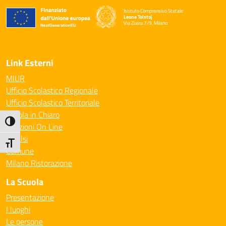
Istituto Comprensivo Statale
Leone Tolstoj
Via Zuara 7/9, Milano
— Visita la pagina iniziale della scuola
Link Esterni
MIUR
Ufficio Scolastico Regionale
Ufficio Scolastico Territoriale
Scuola in Chiaro
Attiva/disattiva alto contrasto
Iscrizioni On Line
Invalsi
Attiva/disattiva dimensione testo
Comune
Milano Ristorazione
La Scuola
Presentazione
I luoghi
Le persone