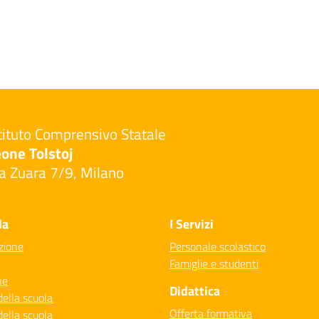
tituto Comprensivo Statale
one Tolstoj
a Zuara 7/9, Milano
Visita la pagina iniziale della scuola
la
I Servizi
zione
Personale scolastico
Famiglie e studenti
ne
Didattica
della scuola
Offerta formativa
della scuola