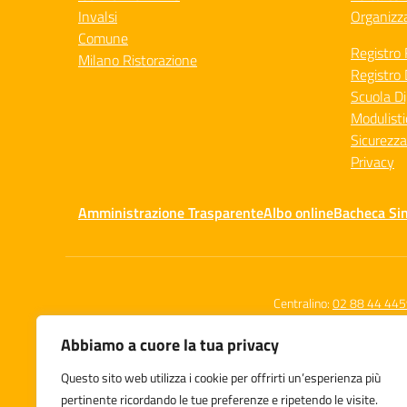
Invalsi
Organizz
Comune
Registro 
Milano Ristorazione
Registro 
Scuola Di
Modulisti
Sicurezza
Privacy
Amministrazione Trasparente
Albo online
Bacheca Si
Centralino:
02 88 44 44
Abbiamo a cuore la tua privacy
Questo sito web utilizza i cookie per offrirti un’esperienza più
Istituto Comprensivo Statale
pertinente ricordando le tue preferenze e ripetendo le visite.