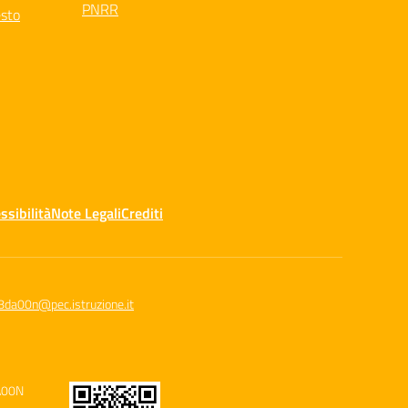
PNRR
esto
ssibilità
Note Legali
Crediti
8da00n@pec.istruzione.it
A00N