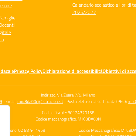
Calendario scolastico e libri di t
azione
2026/2027
Famiglie
Docenti
gitale
ca
ndacale
Privacy Policy
Dichiarazione di accessibilità
Obiettivi di acce
Indirizzo:
Via Zuara 7/9, Milano
59
Email:
miic8da00n@istruzione.it
Posta elettronica certificata (PEC):
miic
Codice fiscale: 80124370158
Codice meccanografico:
MIIC8DA00N
Telefono: 02 88 44 4459
Codice Meccanografico: MIIC8D