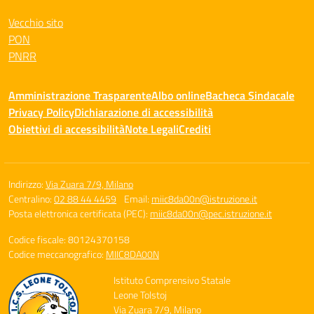
Vecchio sito
PON
PNRR
Amministrazione Trasparente
Albo online
Bacheca Sindacale
Privacy Policy
Dichiarazione di accessibilità
Obiettivi di accessibilità
Note Legali
Crediti
Indirizzo:
Via Zuara 7/9, Milano
Centralino:
02 88 44 4459
Email:
miic8da00n@istruzione.it
Posta elettronica certificata (PEC):
miic8da00n@pec.istruzione.it
Codice fiscale: 80124370158
Codice meccanografico:
MIIC8DA00N
Istituto Comprensivo Statale
Leone Tolstoj
Via Zuara 7/9, Milano