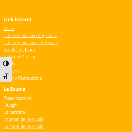
Link Esterni
MIUR
Ufficio Scolastico Regionale
Ufficio Scolastico Territoriale
Scuola in Chiaro
Iscrizioni On Line
Invalsi
Attiva/disattiva alto contrasto
Comune
Attiva/disattiva dimensione testo
Milano Ristorazione
La Scuola
Presentazione
I luoghi
Le persone
I numeri della scuola
Le carte della scuola