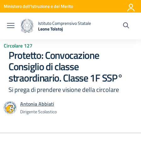
Vai ai contenuti
Vai al menu di navigazione
Vai al footer
Ministero dell'Istruzione e del Merito
Istituto Comprensivo Statale
Leone Tolstoj
— Visita la pagina iniziale della scuola
Circolare 127
Protetto: Convocazione
Consiglio di classe
straordinario. Classe 1F SSP°
Si prega di prendere visione della circolare
Antonia Abbiati
Dirigente Scolastico