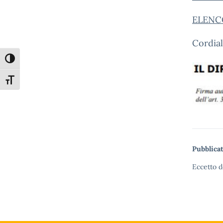
ELENC
Cordial
Attiva/disattiva alto contrasto
Attiva/disattiva dimensione testo
Pubblicat
Eccetto d