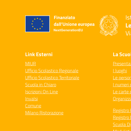
Is
Le
Vi
— 
Link Esterni
La Scuo
MIUR
Presenta
Ufficio Scolastico Regionale
I luoghi
Ufficio Scolastico Territoriale
Le perso
Scuola in Chiaro
I numeri 
Iscrizioni On Line
Le carte 
Invalsi
Organizz
Comune
Registro 
Milano Ristorazione
Registro 
Scuola Di