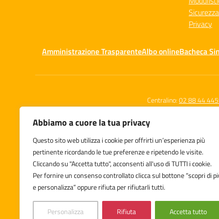
Modulisti
Sicurezza
Privacy
Amministrazione Trasparente
Albo online
Bacheca Si
Centralino:
02 88 44 44
Abbiamo a cuore la tua privacy
Questo sito web utilizza i cookie per offrirti un’esperienza più
Istituto Comprensivo Statale
pertinente ricordando le tue preferenze e ripetendo le visite.
Leone Tolstoj
Cliccando su "Accetta tutto", acconsenti all'uso di TUTTI i cookie.
Via Zuara 7/9, Milano
Per fornire un consenso controllato clicca sul bottone “scopri di pi
e personalizza” oppure rifiuta per rifiutarli tutti.
Personalizza
Rifiuta
Accetta tutto