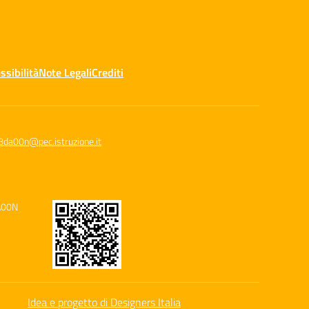
ssibilità
Note Legali
Crediti
8da00n@pec.istruzione.it
A00N
Idea e progetto di Designers Italia