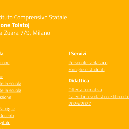
tituto Comprensivo Statale
one Tolstoj
a Zuara 7/9, Milano
Visita la pagina iniziale della scuola
la
I Servizi
zione
Personale scolastico
Famiglie e studenti
ne
Didattica
della scuola
Offerta formativa
della scuola
Calendario scolastico e libri di t
azione
2026/2027
Famiglie
Docenti
gitale