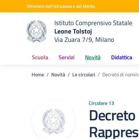
Vai ai contenuti
Vai al menu di navigazione
Vai al footer
Ministero dell'Istruzione e del Merito
Istituto Comprensivo Statale
Leone Tolstoj
Via Zuara 7/9, Milano
 della scuola
— Visita la pagina iniziale del
Scuola
Servizi
Novità
Didattica
Home
Novità
Le circolari
Decreto di nomina
Circolare 13
Decreto
Rapprese