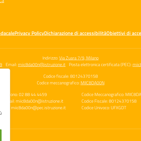
ca
ndacale
Privacy Policy
Dichiarazione di accessibilità
Obiettivi di acce
Indirizzo:
Via Zuara 7/9, Milano
59
Email:
miic8da00n@istruzione.it
Posta elettronica certificata (PEC):
miic
Codice fiscale: 80124370158
Codice meccanografico:
MIIC8DA00N
Telefono: 02 88 44 4459
Codice Meccanografico: MIIC8D
E-mail: miic8da00n@istruzione.it
Codice Fiscale: 80124370158
PEC: miic8da00n@pec.istruzione.it
Codice Univoco: UFXGDT
ù