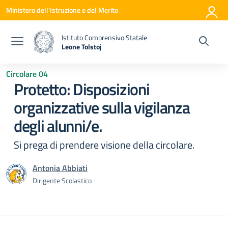
Vai ai contenuti
Vai al menu di navigazione
Vai al footer
Ministero dell'Istruzione e del Merito
Istituto Comprensivo Statale
Leone Tolstoj
— Visita la pagina iniziale della scuola
Circolare 04
Protetto: Disposizioni
organizzative sulla vigilanza
degli alunni/e.
Si prega di prendere visione della circolare.
Antonia Abbiati
Dirigente Scolastico