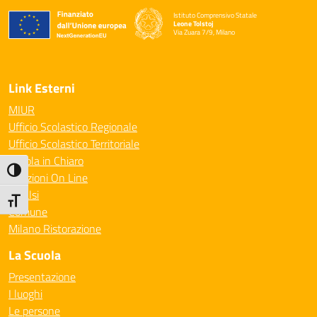
Istituto Comprensivo Statale
Leone Tolstoj
Via Zuara 7/9, Milano
— Visita la pagina iniziale della scuola
Link Esterni
MIUR
Ufficio Scolastico Regionale
Ufficio Scolastico Territoriale
Scuola in Chiaro
Attiva/disattiva alto contrasto
Iscrizioni On Line
Invalsi
Attiva/disattiva dimensione testo
Comune
Milano Ristorazione
La Scuola
Presentazione
I luoghi
Le persone