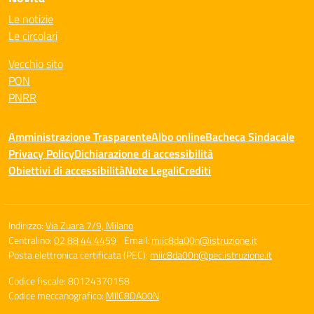
Le notizie
Le circolari
Vecchio sito
PON
PNRR
Amministrazione Trasparente
Albo online
Bacheca Sindacale
Privacy Policy
Dichiarazione di accessibilità
Obiettivi di accessibilità
Note Legali
Crediti
Indirizzo:
Via Zuara 7/9, Milano
Centralino:
02 88 44 4459
Email:
miic8da00n@istruzione.it
Posta elettronica certificata (PEC):
miic8da00n@pec.istruzione.it
Codice fiscale: 80124370158
Codice meccanografico:
MIIC8DA00N