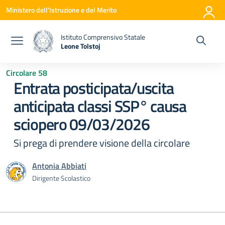
Vai ai contenuti
Vai al menu di navigazione
Vai al footer
Ministero dell'Istruzione e del Merito
Istituto Comprensivo Statale
Leone Tolstoj
— Visita la pagina iniziale della scuola
Circolare 58
Entrata posticipata/uscita
anticipata classi SSP° causa
sciopero 09/03/2026
Si prega di prendere visione della circolare
Antonia Abbiati
Dirigente Scolastico