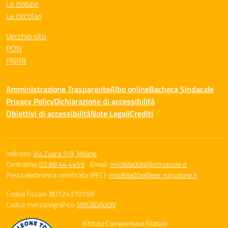
Le notizie
Le circolari
Vecchio sito
PON
PNRR
Amministrazione Trasparente
Albo online
Bacheca Sindacale
Privacy Policy
Dichiarazione di accessibilità
Obiettivi di accessibilità
Note Legali
Crediti
Indirizzo:
Via Zuara 7/9, Milano
Centralino:
02 88 44 4459
Email:
miic8da00n@istruzione.it
Posta elettronica certificata (PEC):
miic8da00n@pec.istruzione.it
Codice fiscale: 80124370158
Codice meccanografico:
MIIC8DA00N
Istituto Comprensivo Statale