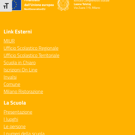
Istituto Comprensivo Statale
Leone Tolstoj
Attiva/disattiva dimensione testo
Via Zuara 7/9, Milano
— Visita la pagina iniziale della scuola
Link Esterni
MIUR
Ufficio Scolastico Regionale
Ufficio Scolastico Territoriale
Scuola in Chiaro
Iscrizioni On Line
Invalsi
Comune
Milano Ristorazione
La Scuola
Presentazione
I luoghi
Le persone
I numeri della scuola