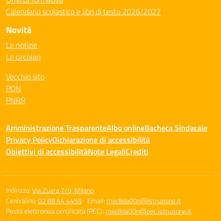
Calendario scolastico e libri di testo 2026/2027
Novità
Le notizie
Le circolari
Vecchio sito
PON
PNRR
Amministrazione Trasparente
Albo online
Bacheca Sindacale
Privacy Policy
Dichiarazione di accessibilità
Obiettivi di accessibilità
Note Legali
Crediti
Indirizzo:
Via Zuara 7/9, Milano
Centralino:
02 88 44 4459
Email:
miic8da00n@istruzione.it
Posta elettronica certificata (PEC):
miic8da00n@pec.istruzione.it