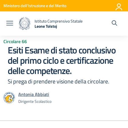
Vai ai contenuti
Vai al menu di navigazione
Vai al footer
Ministero dell'Istruzione e del Merito
Istituto Comprensivo Statale
Leone Tolstoj
— Visita la pagina iniziale della scuola
Circolare 66
Esiti Esame di stato conclusivo
del primo ciclo e certificazione
delle competenze.
Si prega di prendere visione della circolare.
Antonia Abbiati
Dirigente Scolastico