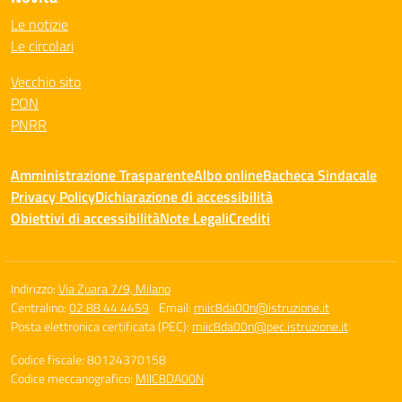
Le notizie
Le circolari
Vecchio sito
PON
PNRR
Amministrazione Trasparente
Albo online
Bacheca Sindacale
Privacy Policy
Dichiarazione di accessibilità
Obiettivi di accessibilità
Note Legali
Crediti
Indirizzo:
Via Zuara 7/9, Milano
Centralino:
02 88 44 4459
Email:
miic8da00n@istruzione.it
Posta elettronica certificata (PEC):
miic8da00n@pec.istruzione.it
Codice fiscale: 80124370158
Codice meccanografico:
MIIC8DA00N