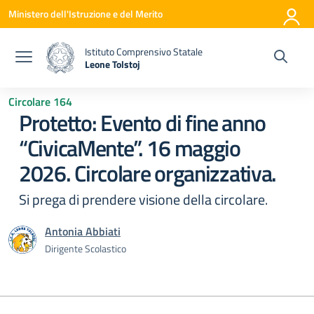
Vai ai contenuti
Vai al menu di navigazione
Vai al footer
Ministero dell'Istruzione e del Merito
Istituto Comprensivo Statale
Leone Tolstoj
— Visita la pagina iniziale della scuola
Circolare 164
Protetto: Evento di fine anno
“CivicaMente”. 16 maggio
2026. Circolare organizzativa.
Si prega di prendere visione della circolare.
Antonia Abbiati
Dirigente Scolastico