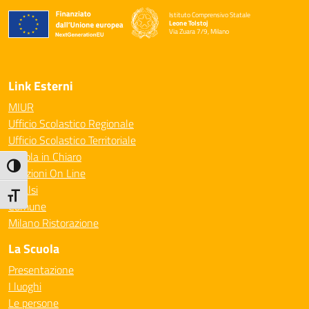
Istituto Comprensivo Statale
Leone Tolstoj
Via Zuara 7/9, Milano
— Visita la pagina iniziale della scuola
Link Esterni
MIUR
Ufficio Scolastico Regionale
Ufficio Scolastico Territoriale
Scuola in Chiaro
Attiva/disattiva alto contrasto
Iscrizioni On Line
Invalsi
Attiva/disattiva dimensione testo
Comune
Milano Ristorazione
La Scuola
Presentazione
I luoghi
Le persone