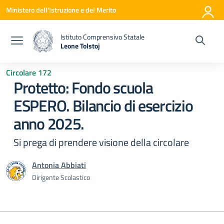
Vai ai contenuti
Vai al menu di navigazione
Vai al footer
Ministero dell'Istruzione e del Merito
Istituto Comprensivo Statale
Leone Tolstoj
— Visita la pagina iniziale della scuola
Circolare 172
Protetto: Fondo scuola
ESPERO. Bilancio di esercizio
anno 2025.
Si prega di prendere visione della circolare
Antonia Abbiati
Dirigente Scolastico