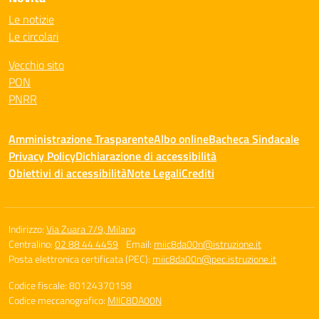
Le notizie
Le circolari
Vecchio sito
PON
PNRR
Amministrazione Trasparente
Albo online
Bacheca Sindacale
Privacy Policy
Dichiarazione di accessibilità
Obiettivi di accessibilità
Note Legali
Crediti
Indirizzo:
Via Zuara 7/9, Milano
Centralino:
02 88 44 4459
Email:
miic8da00n@istruzione.it
Posta elettronica certificata (PEC):
miic8da00n@pec.istruzione.it
Codice fiscale: 80124370158
Codice meccanografico:
MIIC8DA00N