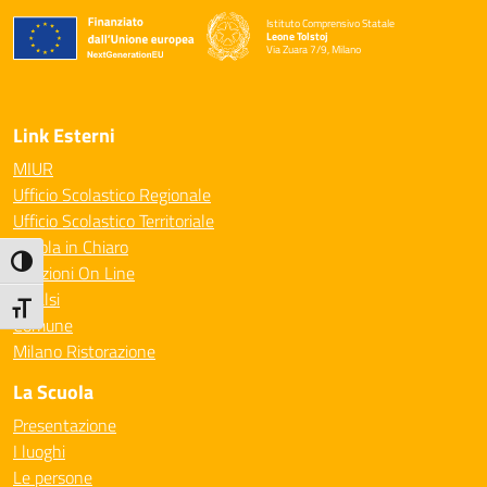
Istituto Comprensivo Statale
Leone Tolstoj
Via Zuara 7/9, Milano
— Visita la pagina iniziale della scuola
Link Esterni
MIUR
Ufficio Scolastico Regionale
Ufficio Scolastico Territoriale
Scuola in Chiaro
Attiva/disattiva alto contrasto
Iscrizioni On Line
Invalsi
Attiva/disattiva dimensione testo
Comune
Milano Ristorazione
La Scuola
Presentazione
I luoghi
Le persone