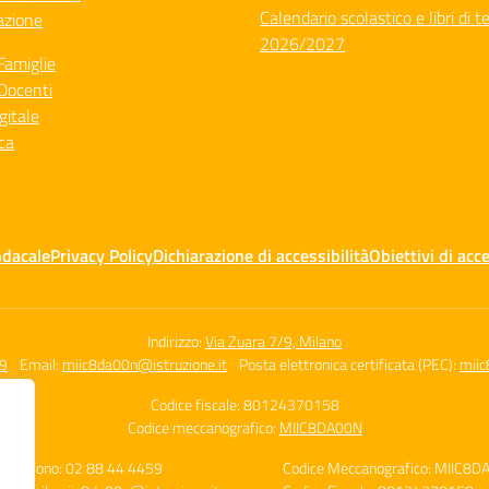
Calendario scolastico e libri di t
azione
2026/2027
Famiglie
Docenti
gitale
ca
ndacale
Privacy Policy
Dichiarazione di accessibilità
Obiettivi di acce
Indirizzo:
Via Zuara 7/9, Milano
59
Email:
miic8da00n@istruzione.it
Posta elettronica certificata (PEC):
miic
Codice fiscale: 80124370158
Codice meccanografico:
MIIC8DA00N
Telefono: 02 88 44 4459
Codice Meccanografico: MIIC8D