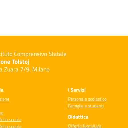
tituto Comprensivo Statale
one Tolstoj
a Zuara 7/9, Milano
Visita la pagina iniziale della scuola
la
I Servizi
zione
Personale scolastico
Famiglie e studenti
ne
Didattica
della scuola
Offerta formativa
della scuola