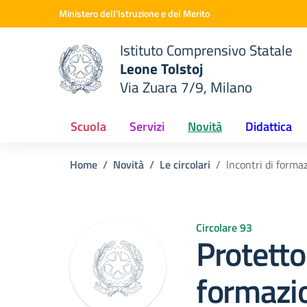
Vai ai contenuti
Vai al menu di navigazione
Vai al footer
Ministero dell'Istruzione e del Merito
Istituto Comprensivo Statale
Leone Tolstoj
Via Zuara 7/9, Milano
 della scuola
— Visita la pagina iniziale del
Scuola
Servizi
Novità
Didattica
Home
Novità
Le circolari
Incontri di formaz
Circolare 93
Protetto:
formazio