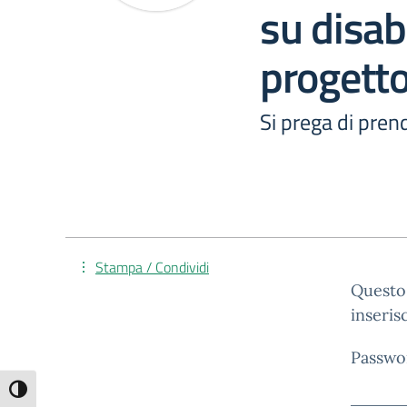
su disabi
progetto 
Si prega di prend
Stampa / Condividi
Questo 
inseris
Passwo
Attiva/disattiva alto contrasto