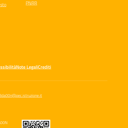
PNRR
esto
ssibilità
Note Legali
Crediti
8da00n@pec.istruzione.it
A00N