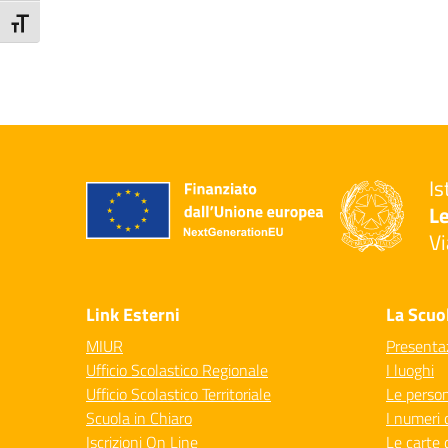
Attiva/disattiva dimensione testo
Is
Le
Vi
— 
Link Esterni
La Scuo
MIUR
Presenta
Ufficio Scolastico Regionale
I luoghi
Ufficio Scolastico Territoriale
Le perso
Scuola in Chiaro
I numeri 
Iscrizioni On Line
Le carte 