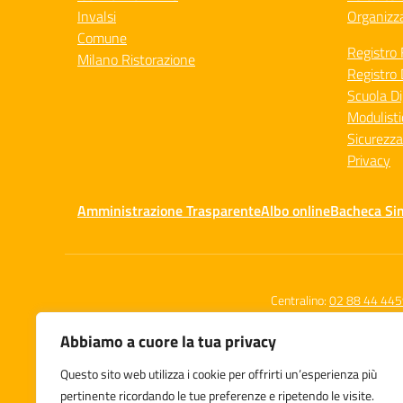
Invalsi
Organizz
Comune
Registro 
Milano Ristorazione
Registro 
Scuola Di
Modulisti
Sicurezza
Privacy
Amministrazione Trasparente
Albo online
Bacheca Si
Centralino:
02 88 44 44
Abbiamo a cuore la tua privacy
Questo sito web utilizza i cookie per offrirti un’esperienza più
Istituto Comprensivo Statale
pertinente ricordando le tue preferenze e ripetendo le visite.