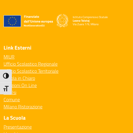
Istituto Comprensivo Statale
Leone Tolstoj
Via Zuara 7/9, Milano
— Visita la pagina iniziale della scuola
Link Esterni
MIUR
Ufficio Scolastico Regionale
Ufficio Scolastico Territoriale
Attiva/disattiva alto contrasto
Scuola in Chiaro
Iscrizioni On Line
Attiva/disattiva dimensione testo
Invalsi
Comune
Milano Ristorazione
La Scuola
Presentazione