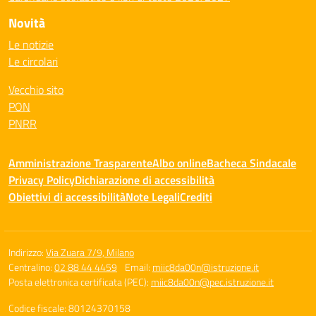
Novità
Le notizie
Le circolari
Vecchio sito
PON
PNRR
Amministrazione Trasparente
Albo online
Bacheca Sindacale
Privacy Policy
Dichiarazione di accessibilità
Obiettivi di accessibilità
Note Legali
Crediti
Indirizzo:
Via Zuara 7/9, Milano
Centralino:
02 88 44 4459
Email:
miic8da00n@istruzione.it
Posta elettronica certificata (PEC):
miic8da00n@pec.istruzione.it
Codice fiscale: 80124370158