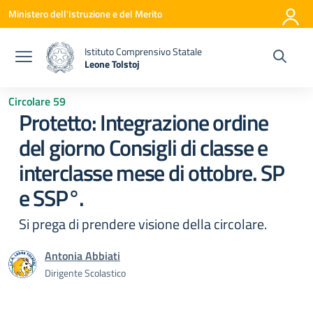
Vai ai contenuti
Vai al menu di navigazione
Vai al footer
Ministero dell'Istruzione e del Merito
Istituto Comprensivo Statale
Leone Tolstoj
— Visita la pagina iniziale della scuola
Circolare 59
Protetto: Integrazione ordine
del giorno Consigli di classe e
interclasse mese di ottobre. SP
e SSP°.
Si prega di prendere visione della circolare.
Antonia Abbiati
Dirigente Scolastico