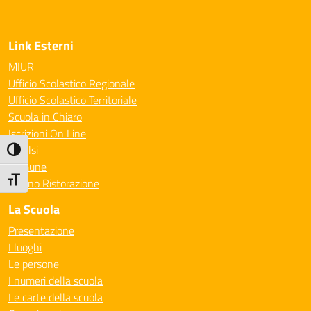
Link Esterni
MIUR
Ufficio Scolastico Regionale
Ufficio Scolastico Territoriale
Scuola in Chiaro
Iscrizioni On Line
Invalsi
Attiva/disattiva alto contrasto
Comune
Attiva/disattiva dimensione testo
Milano Ristorazione
La Scuola
Presentazione
I luoghi
Le persone
I numeri della scuola
Le carte della scuola