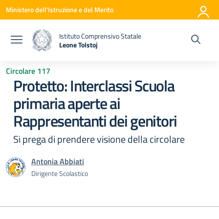
Vai ai contenuti
Vai al menu di navigazione
Vai al footer
Ministero dell'Istruzione e del Merito
Istituto Comprensivo Statale
Leone Tolstoj
— Visita la pagina iniziale della scuola
Circolare 117
Protetto: Interclassi Scuola
primaria aperte ai
Rappresentanti dei genitori
Si prega di prendere visione della circolare
Antonia Abbiati
Dirigente Scolastico