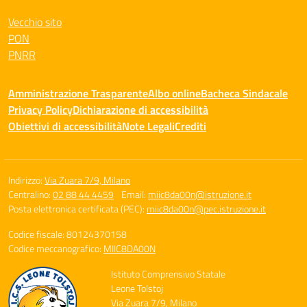
Vecchio sito
PON
PNRR
Amministrazione Trasparente
Albo online
Bacheca Sindacale
Privacy Policy
Dichiarazione di accessibilità
Obiettivi di accessibilità
Note Legali
Crediti
Indirizzo:
Via Zuara 7/9, Milano
Centralino:
02 88 44 4459
Email:
miic8da00n@istruzione.it
Posta elettronica certificata (PEC):
miic8da00n@pec.istruzione.it
Codice fiscale: 80124370158
Codice meccanografico:
MIIC8DA00N
Istituto Comprensivo Statale
Leone Tolstoj
Via Zuara 7/9, Milano