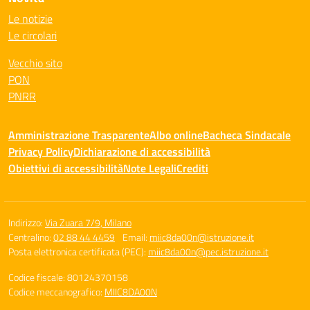
Le notizie
Le circolari
Vecchio sito
PON
PNRR
Amministrazione Trasparente
Albo online
Bacheca Sindacale
Privacy Policy
Dichiarazione di accessibilità
Obiettivi di accessibilità
Note Legali
Crediti
Indirizzo:
Via Zuara 7/9, Milano
Centralino:
02 88 44 4459
Email:
miic8da00n@istruzione.it
Posta elettronica certificata (PEC):
miic8da00n@pec.istruzione.it
Codice fiscale: 80124370158
Codice meccanografico:
MIIC8DA00N