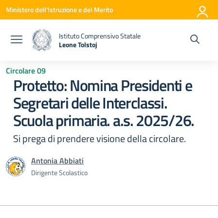
Vai ai contenuti
Vai al menu di navigazione
Vai al footer
Ministero dell'Istruzione e del Merito
Istituto Comprensivo Statale
Leone Tolstoj
— Visita la pagina iniziale della scuola
Circolare 09
Protetto: Nomina Presidenti e
Segretari delle Interclassi.
Scuola primaria. a.s. 2025/26.
Si prega di prendere visione della circolare.
Antonia Abbiati
Dirigente Scolastico