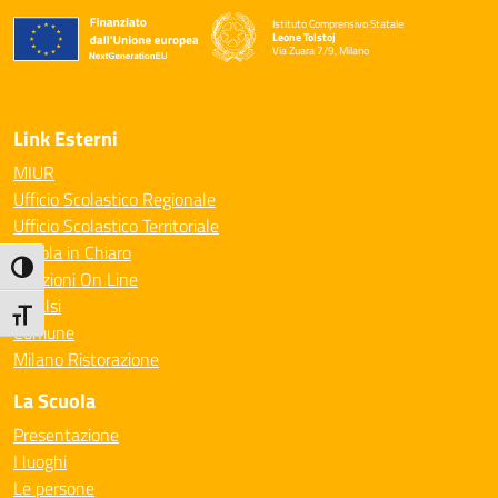
Istituto Comprensivo Statale
Leone Tolstoj
Via Zuara 7/9, Milano
— Visita la pagina iniziale della scuola
Link Esterni
MIUR
Ufficio Scolastico Regionale
Ufficio Scolastico Territoriale
Scuola in Chiaro
Attiva/disattiva alto contrasto
Iscrizioni On Line
Invalsi
Attiva/disattiva dimensione testo
Comune
Milano Ristorazione
La Scuola
Presentazione
I luoghi
Le persone