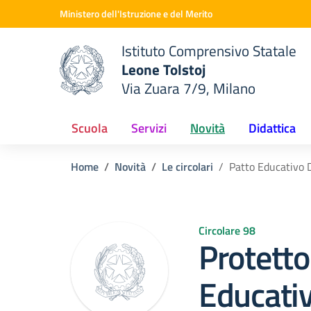
Vai ai contenuti
Vai al menu di navigazione
Vai al footer
Ministero dell'Istruzione e del Merito
Istituto Comprensivo Statale
Leone Tolstoj
Via Zuara 7/9, Milano
 della scuola
— Visita la pagina iniziale del
Scuola
Servizi
Novità
Didattica
Home
Novità
Le circolari
Patto Educativo D
Circolare 98
Protetto
Educativ