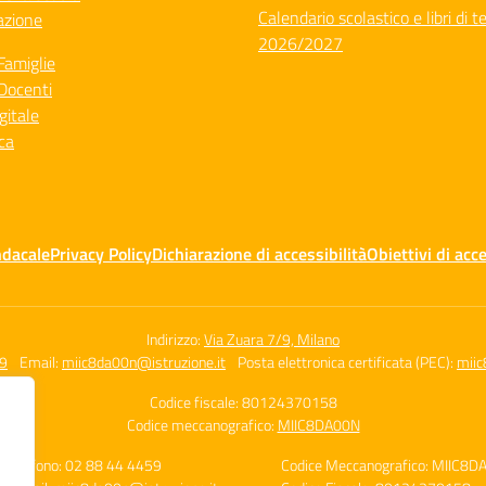
Calendario scolastico e libri di t
azione
2026/2027
Famiglie
Docenti
gitale
ca
ndacale
Privacy Policy
Dichiarazione di accessibilità
Obiettivi di acce
Indirizzo:
Via Zuara 7/9, Milano
59
Email:
miic8da00n@istruzione.it
Posta elettronica certificata (PEC):
miic
Codice fiscale: 80124370158
Codice meccanografico:
MIIC8DA00N
Telefono: 02 88 44 4459
Codice Meccanografico: MIIC8D