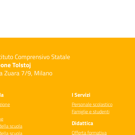
tituto Comprensivo Statale
one Tolstoj
a Zuara 7/9, Milano
Visita la pagina iniziale della scuola
la
I Servizi
zione
Personale scolastico
Famiglie e studenti
ne
Didattica
della scuola
Offerta formativa
della scuola