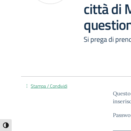
città di
question
Si prega di prend
Stampa / Condividi
Questo 
inseris
Passwo
Attiva/disattiva alto contrasto