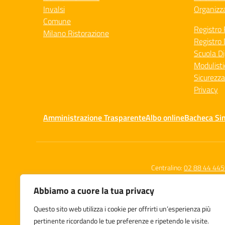
Invalsi
Organizz
Comune
Registro 
Milano Ristorazione
Registro 
Scuola Di
Modulisti
Sicurezza
Privacy
Amministrazione Trasparente
Albo online
Bacheca Si
Centralino:
02 88 44 44
Abbiamo a cuore la tua privacy
Questo sito web utilizza i cookie per offrirti un’esperienza più
Istituto Comprensivo Statale
pertinente ricordando le tue preferenze e ripetendo le visite.