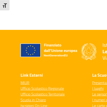
Attiva/disattiva dimensione testo
Is
Le
Vi
— 
Link Esterni
La Scuo
MIUR
Presenta
Ufficio Scolastico Regionale
I luoghi
Ufficio Scolastico Territoriale
Le perso
Scuola in Chiaro
I numeri 
Iscrizioni On Line
Le carte 