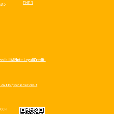
PNRR
esto
ssibilità
Note Legali
Crediti
8da00n@pec.istruzione.it
A00N