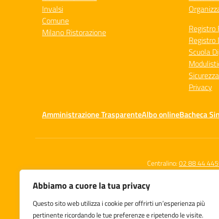
Invalsi
Organizz
Comune
Registro 
Milano Ristorazione
Registro 
Scuola Di
Modulisti
Sicurezza
Privacy
Amministrazione Trasparente
Albo online
Bacheca Si
Centralino:
02 88 44 44
Abbiamo a cuore la tua privacy
Questo sito web utilizza i cookie per offrirti un’esperienza più
Istituto Comprensivo Statale
pertinente ricordando le tue preferenze e ripetendo le visite.