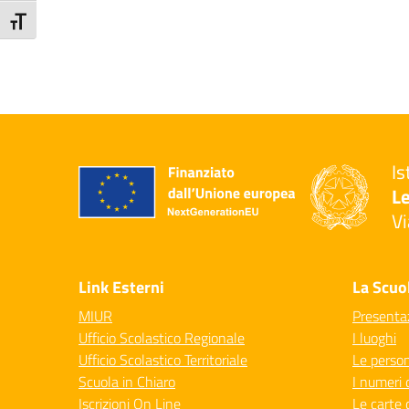
Attiva/disattiva dimensione testo
Is
Le
Vi
— 
Link Esterni
La Scuo
MIUR
Presenta
Ufficio Scolastico Regionale
I luoghi
Ufficio Scolastico Territoriale
Le perso
Scuola in Chiaro
I numeri 
Iscrizioni On Line
Le carte 