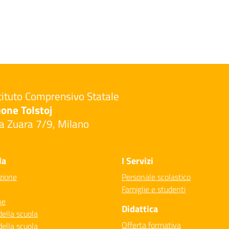
tituto Comprensivo Statale
one Tolstoj
a Zuara 7/9, Milano
Visita la pagina iniziale della scuola
la
I Servizi
zione
Personale scolastico
Famiglie e studenti
ne
Didattica
della scuola
Offerta formativa
della scuola