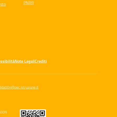
PNRR
esto
ssibilità
Note Legali
Crediti
8da00n@pec.istruzione.it
A00N