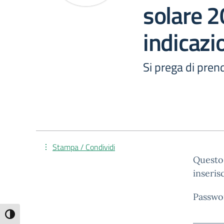
solare 2
indicazio
Si prega di prend
Stampa / Condividi
Questo 
inseris
Passwo
Attiva/disattiva alto contrasto