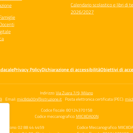
Calendario scolastico e libri di t
azione
2026/2027
Famiglie
Docenti
gitale
ca
ndacale
Privacy Policy
Dichiarazione di accessibilità
Obiettivi di acce
Indirizzo:
Via Zuara 7/9, Milano
59
Email:
miic8da00n@istruzione.it
Posta elettronica certificata (PEC):
miic
Codice fiscale: 80124370158
Codice meccanografico:
MIIC8DA00N
Telefono: 02 88 44 4459
Codice Meccanografico: MIIC8D