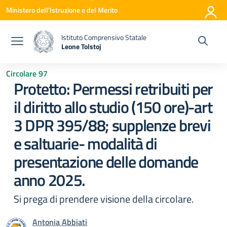
Vai ai contenuti
Vai al menu di navigazione
Vai al footer
Ministero dell'Istruzione e del Merito
Istituto Comprensivo Statale
Leone Tolstoj
— Visita la pagina iniziale della scuola
Circolare 97
Protetto: Permessi retribuiti per
il diritto allo studio (150 ore)-art
3 DPR 395/88; supplenze brevi
e saltuarie- modalità di
presentazione delle domande
anno 2025.
Si prega di prendere visione della circolare.
Antonia Abbiati