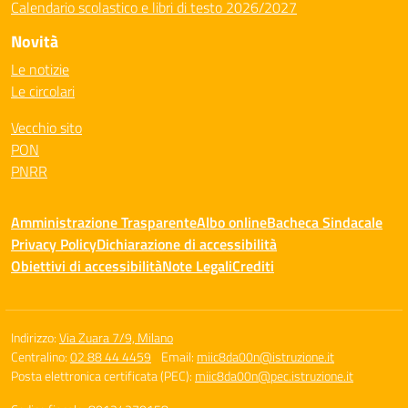
Calendario scolastico e libri di testo 2026/2027
Novità
Le notizie
Le circolari
Vecchio sito
PON
PNRR
Amministrazione Trasparente
Albo online
Bacheca Sindacale
Privacy Policy
Dichiarazione di accessibilità
Obiettivi di accessibilità
Note Legali
Crediti
Indirizzo:
Via Zuara 7/9, Milano
Centralino:
02 88 44 4459
Email:
miic8da00n@istruzione.it
Posta elettronica certificata (PEC):
miic8da00n@pec.istruzione.it