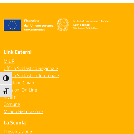
Istituto Comprensivo Statale
Leone Tolstoj
Via Zuara 7/9, Milano
— Visita la pagina iniziale della scuola
Link Esterni
MIUR
Ufficio Scolastico Regionale
Ufficio Scolastico Territoriale
Attiva/disattiva alto contrasto
Scuola in Chiaro
Iscrizioni On Line
Attiva/disattiva dimensione testo
Invalsi
Comune
Milano Ristorazione
La Scuola
Presentazione