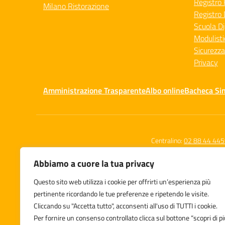
Registro 
Milano Ristorazione
Registro 
Scuola Di
Modulisti
Sicurezza
Privacy
Amministrazione Trasparente
Albo online
Bacheca Si
Centralino:
02 88 44 44
Abbiamo a cuore la tua privacy
Questo sito web utilizza i cookie per offrirti un’esperienza più
Istituto Comprensivo Statale
pertinente ricordando le tue preferenze e ripetendo le visite.
Leone Tolstoj
Cliccando su "Accetta tutto", acconsenti all'uso di TUTTI i cookie.
Via Zuara 7/9, Milano
Per fornire un consenso controllato clicca sul bottone “scopri di pi