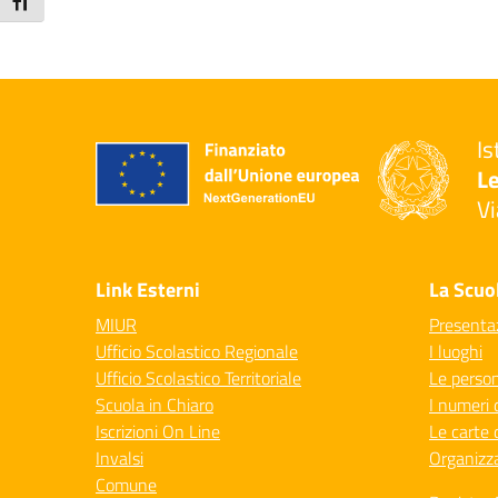
Attiva/disattiva dimensione testo
Is
Le
Vi
— 
Link Esterni
La Scuo
MIUR
Presenta
Ufficio Scolastico Regionale
I luoghi
Ufficio Scolastico Territoriale
Le perso
Scuola in Chiaro
I numeri 
Iscrizioni On Line
Le carte 
Invalsi
Organizz
Comune