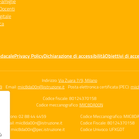
Famiglie
Docenti
gitale
ca
ndacale
Privacy Policy
Dichiarazione di accessibilità
Obiettivi di acce
Indirizzo:
Via Zuara 7/9, Milano
59
Email:
miic8da00n@istruzione.it
Posta elettronica certificata (PEC):
miic
Codice fiscale: 80124370158
Codice meccanografico:
MIIC8DA00N
Telefono: 02 88 44 4459
Codice Meccanografico: MIIC8D
E-mail: miic8da00n@istruzione.it
Codice Fiscale: 80124370158
PEC: miic8da00n@pec.istruzione.it
Codice Univoco: UFXGDT
ù