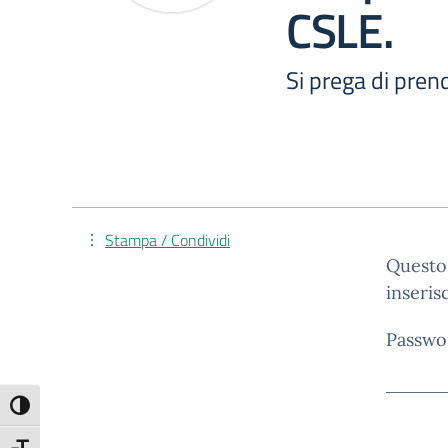
CSLE.
Si prega di prend
Stampa / Condividi
Questo 
inseris
Passwo
Attiva/disattiva alto contrasto