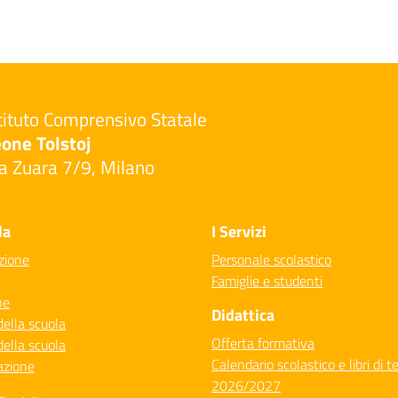
tituto Comprensivo Statale
one Tolstoj
a Zuara 7/9, Milano
Visita la pagina iniziale della scuola
la
I Servizi
zione
Personale scolastico
Famiglie e studenti
ne
Didattica
della scuola
Offerta formativa
della scuola
Calendario scolastico e libri di t
azione
2026/2027