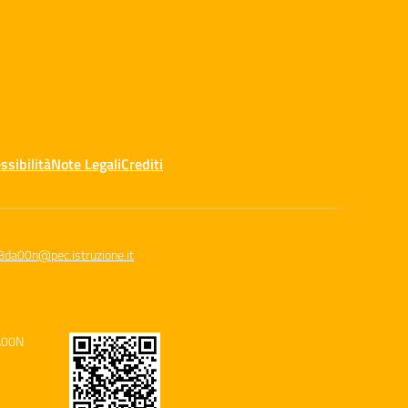
ssibilità
Note Legali
Crediti
8da00n@pec.istruzione.it
A00N