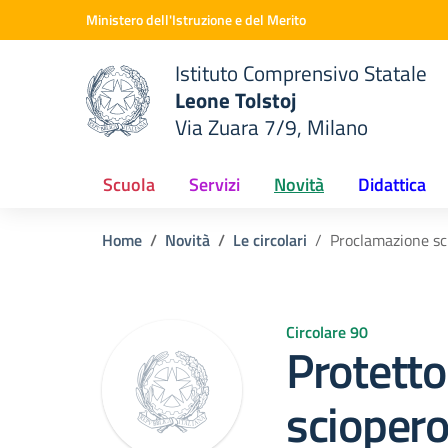
Vai ai contenuti
Vai al menu di navigazione
Vai al footer
Ministero dell'Istruzione e del Merito
Istituto Comprensivo Statale
Leone Tolstoj
Via Zuara 7/9, Milano
 della scuola
— Visita la pagina iniziale del
Scuola
Servizi
Novità
Didattica
Home
Novità
Le circolari
Proclamazione sc
Circolare 90
Protetto
scioper