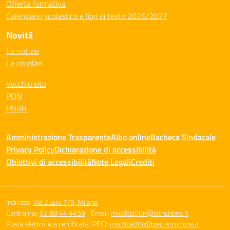
Offerta formativa
Calendario scolastico e libri di testo 2026/2027
Novità
Le notizie
Le circolari
Vecchio sito
PON
PNRR
Amministrazione Trasparente
Albo online
Bacheca Sindacale
Privacy Policy
Dichiarazione di accessibilità
Obiettivi di accessibilità
Note Legali
Crediti
Indirizzo:
Via Zuara 7/9, Milano
Centralino:
02 88 44 4459
Email:
miic8da00n@istruzione.it
Posta elettronica certificata (PEC):
miic8da00n@pec.istruzione.it