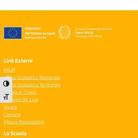
Istituto Comprensivo Statale
Leone Tolstoj
Via Zuara 7/9, Milano
— Visita la pagina iniziale della scuola
Link Esterni
MIUR
Ufficio Scolastico Regionale
Ufficio Scolastico Territoriale
Attiva/disattiva alto contrasto
Scuola in Chiaro
Attiva/disattiva dimensione testo
Iscrizioni On Line
Invalsi
Comune
Milano Ristorazione
La Scuola