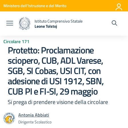
Vai ai contenuti
Vai al menu di navigazione
Vai al footer
Ministero dell'Istruzione e del Merito
Istituto Comprensivo Statale
Leone Tolstoj
— Visita la pagina iniziale della scuola
Circolare 171
Protetto: Proclamazione
sciopero, CUB, ADL Varese,
SGB, SI Cobas, USI CIT, con
adesione di USI 1912, SBN,
CUB PI e FI-SI, 29 maggio
Si prega di prendere visione della circolare
Antonia Abbiati
Dirigente Scolastico