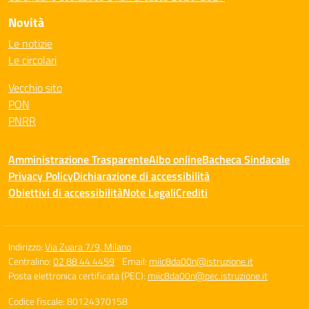
Novità
Le notizie
Le circolari
Vecchio sito
PON
PNRR
Amministrazione Trasparente
Albo online
Bacheca Sindacale
Privacy Policy
Dichiarazione di accessibilità
Obiettivi di accessibilità
Note Legali
Crediti
Indirizzo:
Via Zuara 7/9, Milano
Centralino:
02 88 44 4459
Email:
miic8da00n@istruzione.it
Posta elettronica certificata (PEC):
miic8da00n@pec.istruzione.it
Codice fiscale: 80124370158