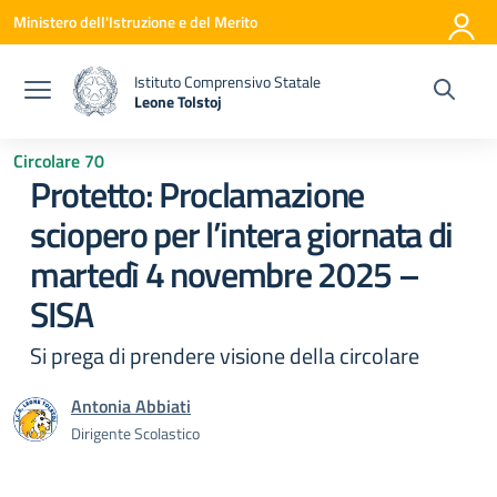
Vai ai contenuti
Vai al menu di navigazione
Vai al footer
Ministero dell'Istruzione e del Merito
Istituto Comprensivo Statale
Leone Tolstoj
— Visita la pagina iniziale della scuola
Circolare 70
Protetto: Proclamazione
sciopero per l’intera giornata di
martedì 4 novembre 2025 –
SISA
Si prega di prendere visione della circolare
Antonia Abbiati
Dirigente Scolastico