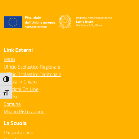
Istituto Comprensivo Statale
Leone Tolstoj
Via Zuara 7/9, Milano
— Visita la pagina iniziale della scuola
Link Esterni
MIUR
Ufficio Scolastico Regionale
Ufficio Scolastico Territoriale
Attiva/disattiva alto contrasto
Scuola in Chiaro
Iscrizioni On Line
Attiva/disattiva dimensione testo
Invalsi
Comune
Milano Ristorazione
La Scuola
Presentazione