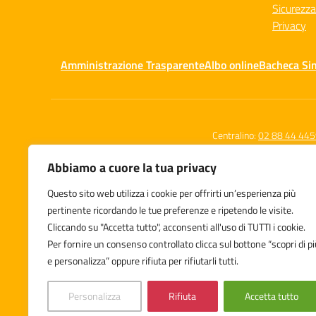
Sicurezza
Privacy
Amministrazione Trasparente
Albo online
Bacheca Si
Centralino:
02 88 44 44
Abbiamo a cuore la tua privacy
Questo sito web utilizza i cookie per offrirti un’esperienza più
Istituto Comprensivo Statale
pertinente ricordando le tue preferenze e ripetendo le visite.
Leone Tolstoj
Cliccando su "Accetta tutto", acconsenti all'uso di TUTTI i cookie.
Via Zuara 7/9, Milano
Per fornire un consenso controllato clicca sul bottone “scopri di pi
e personalizza” oppure rifiuta per rifiutarli tutti.
Personalizza
Rifiuta
Accetta tutto