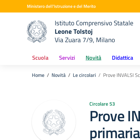
Vai ai contenuti
Vai al menu di navigazione
Vai al footer
Ministero dell'Istruzione e del Merito
Istituto Comprensivo Statale
Leone Tolstoj
Via Zuara 7/9, Milano
 della scuola
— Visita la pagina iniziale del
Scuola
Servizi
Novità
Didattica
Home
Novità
Le circolari
Prove INVALSI Scu
Circolare 53
Prove I
primaria