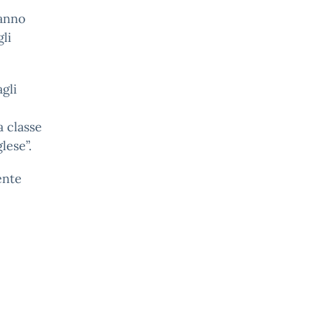
’anno
li
gli
a classe
lese”.
ente