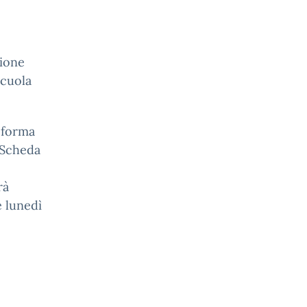
zione
scuola
n forma
 “Scheda
rà
 lunedì