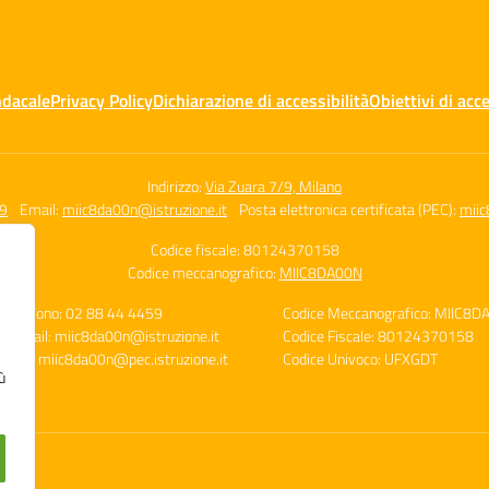
ndacale
Privacy Policy
Dichiarazione di accessibilità
Obiettivi di acce
Indirizzo:
Via Zuara 7/9, Milano
59
Email:
miic8da00n@istruzione.it
Posta elettronica certificata (PEC):
miic
Codice fiscale: 80124370158
Codice meccanografico:
MIIC8DA00N
Telefono: 02 88 44 4459
Codice Meccanografico: MIIC8D
E-mail: miic8da00n@istruzione.it
Codice Fiscale: 80124370158
PEC: miic8da00n@pec.istruzione.it
Codice Univoco: UFXGDT
ù