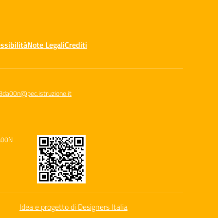
ssibilità
Note Legali
Crediti
8da00n@pec.istruzione.it
A00N
Idea e progetto di Designers Italia