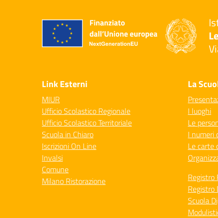
Is
Le
Vi
— 
Link Esterni
La Scuo
MIUR
Presenta
Ufficio Scolastico Regionale
I luoghi
Ufficio Scolastico Territoriale
Le perso
Scuola in Chiaro
I numeri 
Iscrizioni On Line
Le carte 
Invalsi
Organizz
Comune
Registro 
Milano Ristorazione
Registro 
Scuola Di
Modulisti