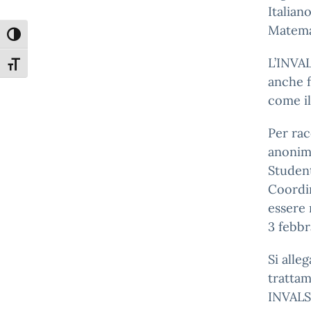
Italian
Matema
Attiva/disattiva alto contrasto
L’INVAL
Attiva/disattiva dimensione testo
anche f
come il
Per rac
anonimi
Student
Coordin
essere
3 febbr
Si alleg
trattam
INVALS