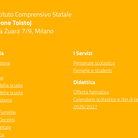
tituto Comprensivo Statale
one Tolstoj
a Zuara 7/9, Milano
Visita la pagina iniziale della scuola
la
I Servizi
zione
Personale scolastico
Famiglie e studenti
ne
Didattica
della scuola
Offerta formativa
della scuola
Calendario scolastico e libri di t
azione
2026/2027
Famiglie
Docenti
gitale
ca