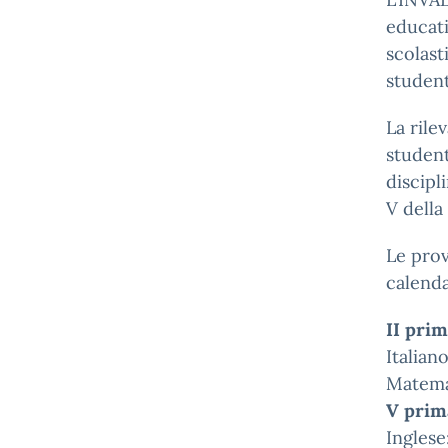
educati
scolast
student
La rile
student
discipl
V della
Le prov
calenda
II prim
Italian
Matema
V prima
Inglese