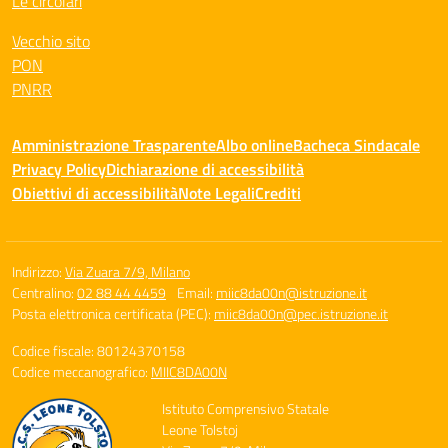
Le circolari
Vecchio sito
PON
PNRR
Amministrazione Trasparente
Albo online
Bacheca Sindacale
Privacy Policy
Dichiarazione di accessibilità
Obiettivi di accessibilità
Note Legali
Crediti
Indirizzo:
Via Zuara 7/9, Milano
Centralino:
02 88 44 4459
Email:
miic8da00n@istruzione.it
Posta elettronica certificata (PEC):
miic8da00n@pec.istruzione.it
Codice fiscale: 80124370158
Codice meccanografico:
MIIC8DA00N
Istituto Comprensivo Statale
Leone Tolstoj