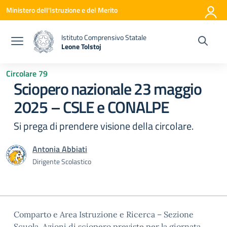
Vai ai contenuti
Vai al menu di navigazione
Vai al footer
Ministero dell'Istruzione e del Merito
Istituto Comprensivo Statale
Leone Tolstoj
— Visita la pagina iniziale della scuola
Circolare 79
Sciopero nazionale 23 maggio
2025 – CSLE e CONALPE
Si prega di prendere visione della circolare.
Antonia Abbiati
Dirigente Scolastico
Comparto e Area Istruzione e Ricerca – Sezione
Scuola. Azioni di sciopero previste per la giornata