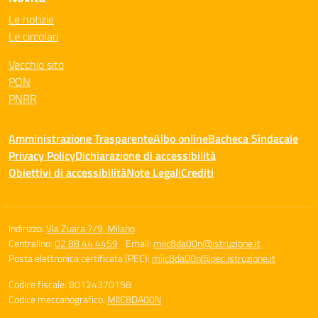
Le notizie
Le circolari
Vecchio sito
PON
PNRR
Amministrazione Trasparente
Albo online
Bacheca Sindacale
Privacy Policy
Dichiarazione di accessibilità
Obiettivi di accessibilità
Note Legali
Crediti
Indirizzo:
Via Zuara 7/9, Milano
Centralino:
02 88 44 4459
Email:
miic8da00n@istruzione.it
Posta elettronica certificata (PEC):
miic8da00n@pec.istruzione.it
Codice fiscale: 80124370158
Codice meccanografico:
MIIC8DA00N