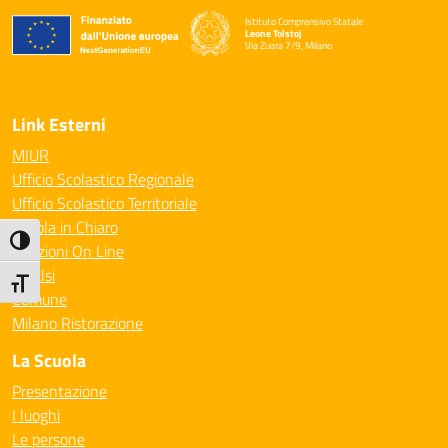
Istituto Comprensivo Statale
Leone Tolstoj
Via Zuara 7/9, Milano
— Visita la pagina iniziale della scuola
Link Esterni
MIUR
Ufficio Scolastico Regionale
Ufficio Scolastico Territoriale
Scuola in Chiaro
Attiva/disattiva alto contrasto
Iscrizioni On Line
Invalsi
Attiva/disattiva dimensione testo
Comune
Milano Ristorazione
La Scuola
Presentazione
I luoghi
Le persone