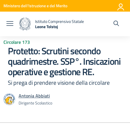
Vai ai contenuti
Vai al menu di navigazione
Vai al footer
Ministero dell'Istruzione e del Merito
Istituto Comprensivo Statale
Leone Tolstoj
— Visita la pagina iniziale della scuola
Circolare 173
Protetto: Scrutini secondo
quadrimestre. SSP°. Insicazioni
operative e gestione RE.
Si prega di prendere visione della circolare
Antonia Abbiati
Dirigente Scolastico