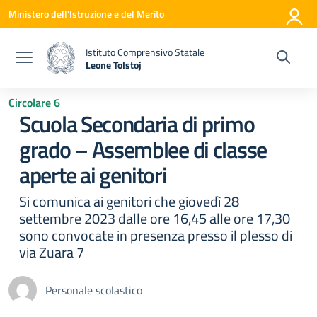
Vai ai contenuti
Vai al menu di navigazione
Vai al footer
Ministero dell'Istruzione e del Merito
Istituto Comprensivo Statale
Leone Tolstoj
— Visita la pagina iniziale della scuola
Circolare 6
Scuola Secondaria di primo
grado – Assemblee di classe
aperte ai genitori
Si comunica ai genitori che giovedì 28
settembre 2023 dalle ore 16,45 alle ore 17,30
sono convocate in presenza presso il plesso di
via Zuara 7
Personale scolastico