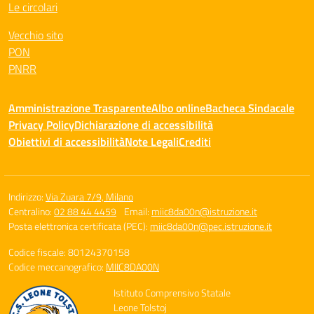
Le circolari
Vecchio sito
PON
PNRR
Amministrazione Trasparente
Albo online
Bacheca Sindacale
Privacy Policy
Dichiarazione di accessibilità
Obiettivi di accessibilità
Note Legali
Crediti
Indirizzo:
Via Zuara 7/9, Milano
Centralino:
02 88 44 4459
Email:
miic8da00n@istruzione.it
Posta elettronica certificata (PEC):
miic8da00n@pec.istruzione.it
Codice fiscale: 80124370158
Codice meccanografico:
MIIC8DA00N
Istituto Comprensivo Statale
Leone Tolstoj