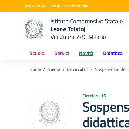
Vai ai contenuti
Vai al menu di navigazione
Vai al footer
Ministero dell'Istruzione e del Merito
Istituto Comprensivo Statale
Leone Tolstoj
Via Zuara 7/9, Milano
 della scuola
— Visita la pagina iniziale del
Scuola
Servizi
Novità
Didattica
Home
Novità
Le circolari
Sospensione dell’a
Circolare 16
Sospensi
didattica