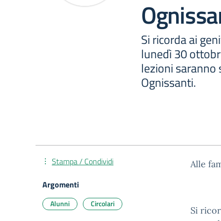
Ognissa
Si ricorda ai gen
lunedì 30 ottob
lezioni saranno 
Ognissanti.
Stampa / Condividi
Alle fa
Argomenti
Alunni
Circolari
Si rico