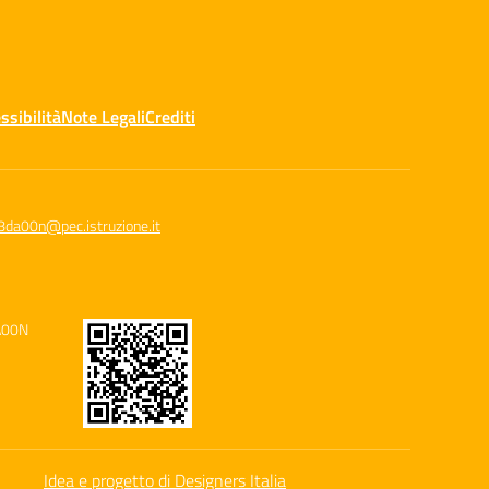
ssibilità
Note Legali
Crediti
8da00n@pec.istruzione.it
A00N
Idea e progetto di Designers Italia