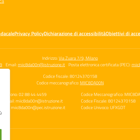
ca
ndacale
Privacy Policy
Dichiarazione di accessibilità
Obiettivi di acce
Indirizzo:
Via Zuara 7/9, Milano
59
Email:
miic8da00n@istruzione.it
Posta elettronica certificata (PEC):
miic
Codice fiscale: 80124370158
Codice meccanografico:
MIIC8DA00N
Telefono: 02 88 44 4459
Codice Meccanografico: MIIC8D
E-mail: miic8da00n@istruzione.it
Codice Fiscale: 80124370158
PEC: miic8da00n@pec.istruzione.it
Codice Univoco: UFXGDT
ù