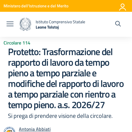
Vai ai contenuti
Vai al menu di navigazione
Vai al footer
Ministero dell'Istruzione e del Merito
Istituto Comprensivo Statale
Leone Tolstoj
— Visita la pagina iniziale della scuola
Circolare 114
Protetto: Trasformazione del
rapporto di lavoro da tempo
pieno a tempo parziale e
modifiche del rapporto di lavoro
a tempo parziale con rientro a
tempo pieno. a.s. 2026/27
Si prega di prendere visione della circolare.
Antonia Abbiati