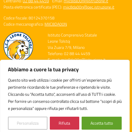
Centralino:
02 88 44 4459
Email:
miic8da00n@istruzione.it
Posta elettronica certificata (PEC):
miic8da00n@pec.istruzione.it
Codice fiscale: 80124370158
Codice meccanografico:
MIIC8DA00N
Istituto Comprensivo Statale
Leone Tolstoj
Via Zuara 7/9, Milano
Telefono: 02 88 44 4459
E-mail: miic8da00n@istruzione.it
PEC: miic8da00n@pec.istruzione.it
Abbiamo a cuore la tua privacy
Codice Meccanografico: MIIC8DA00N
Codice Fiscale: 80124370158
Questo sito web utilizza i cookie per offrirti un’esperienza più
Codice Univoco: UFXGDT
pertinente ricordando le tue preferenze e ripetendo le visite.
Cliccando su "Accetta tutto", acconsenti all'uso di TUTTI i cookie.
Per fornire un consenso controllato clicca sul bottone “scopri di più
e personalizza” oppure rifiuta per rifiutarli tutti.
Idea e progetto di Designers Italia
Personalizza
Rifiuta
Accetta tutto