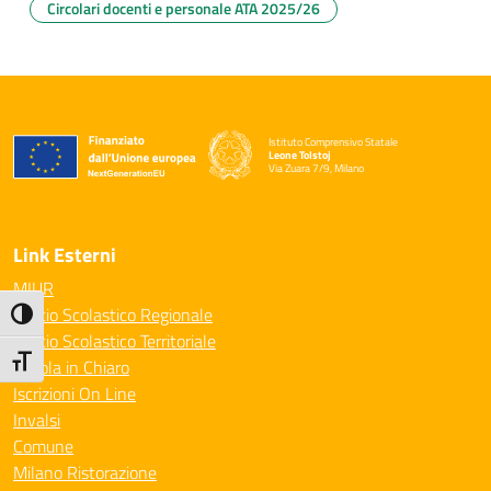
Circolari docenti e personale ATA 2025/26
Istituto Comprensivo Statale
Leone Tolstoj
Via Zuara 7/9, Milano
— Visita la pagina iniziale della scuola
Link Esterni
MIUR
Ufficio Scolastico Regionale
Attiva/disattiva alto contrasto
Ufficio Scolastico Territoriale
Attiva/disattiva dimensione testo
Scuola in Chiaro
Iscrizioni On Line
Invalsi
Comune
Milano Ristorazione