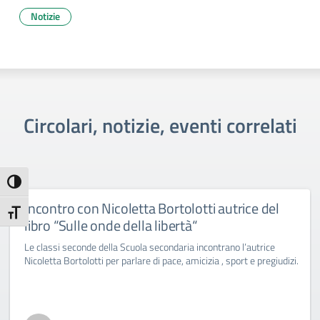
Notizie
Circolari, notizie, eventi correlati
Attiva/disattiva alto contrasto
Incontro con Nicoletta Bortolotti autrice del
Attiva/disattiva dimensione testo
libro “Sulle onde della libertà“
Le classi seconde della Scuola secondaria incontrano l’autrice
Nicoletta Bortolotti per parlare di pace, amicizia , sport e pregiudizi.