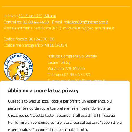
Indirizzo:
Via Zuara 7/9, Milano
Centralino:
02 88 44 4459
Email:
miic8da00n@istruzione.it
Posta elettronica certificata (PEC):
miic8da00n@pec.istruzione.it
Codice fiscale: 80124370158
Codice meccanografico:
MIIC8DA00N
Istituto Comprensivo Statale
Leone Tolstoj
Via Zuara 7/9, Milano
Telefono: 02 88 44 4459
E-mail: miic8da00n@istruzione.it
PEC: miic8da00n@pec.istruzione.it
Abbiamo a cuore la tua privacy
Codice Meccanografico: MIIC8DA00N
Codice Fiscale: 80124370158
Questo sito web utilizza i cookie per offrirti un’esperienza più
Codice Univoco: UFXGDT
pertinente ricordando le tue preferenze e ripetendo le visite.
Cliccando su "Accetta tutto", acconsenti all'uso di TUTTI i cookie.
Per fornire un consenso controllato clicca sul bottone “scopri di più
e personalizza” oppure rifiuta per rifiutarli tutti.