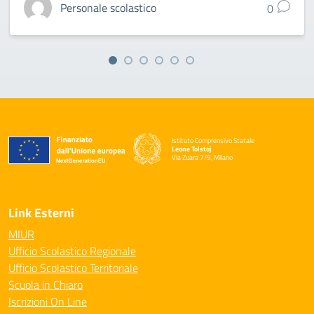
Personale scolastico
0
Istituto Comprensivo Statale
Leone Tolstoj
Via Zuara 7/9, Milano
— Visita la pagina iniziale della scuola
Link Esterni
MIUR
Ufficio Scolastico Regionale
Ufficio Scolastico Territoriale
Scuola in Chiaro
Iscrizioni On Line