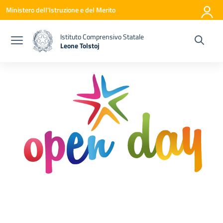
Vai ai contenuti
Vai al menu di navigazione
Vai al footer
Ministero dell'Istruzione e del Merito
Istituto Comprensivo Statale
Leone Tolstoj
— Visita la pagina iniziale della scuola