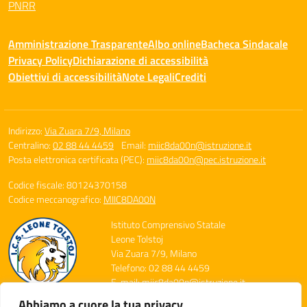
PNRR
Amministrazione Trasparente
Albo online
Bacheca Sindacale
Privacy Policy
Dichiarazione di accessibilità
Obiettivi di accessibilità
Note Legali
Crediti
Indirizzo:
Via Zuara 7/9, Milano
Centralino:
02 88 44 4459
Email:
miic8da00n@istruzione.it
Posta elettronica certificata (PEC):
miic8da00n@pec.istruzione.it
Codice fiscale: 80124370158
Codice meccanografico:
MIIC8DA00N
Istituto Comprensivo Statale
Leone Tolstoj
Via Zuara 7/9, Milano
Telefono: 02 88 44 4459
E-mail: miic8da00n@istruzione.it
PEC: miic8da00n@pec.istruzione.it
Abbiamo a cuore la tua privacy