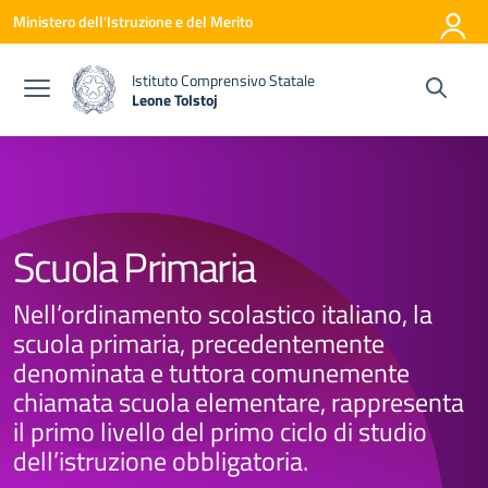
Vai ai contenuti
Vai al menu di navigazione
Vai al footer
Ministero dell'Istruzione e del Merito
Istituto Comprensivo Statale
Leone Tolstoj
— Visita la pagina iniziale della scuola
Scuola Primaria
Nell’ordinamento scolastico italiano, la
scuola primaria, precedentemente
denominata e tuttora comunemente
chiamata scuola elementare, rappresenta
il primo livello del primo ciclo di studio
dell’istruzione obbligatoria.