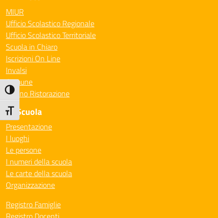
MIUR
Ufficio Scolastico Regionale
Ufficio Scolastico Territoriale
Scuola in Chiaro
Iscrizioni On Line
Invalsi
Comune
Attiva/disattiva alto contrasto
Milano Ristorazione
La Scuola
Attiva/disattiva dimensione testo
Presentazione
I luoghi
Le persone
I numeri della scuola
Le carte della scuola
Organizzazione
Registro Famiglie
Registro Docenti