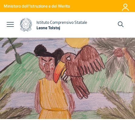
Vai ai contenuti
Vai al menu di navigazione
Vai al footer
Ministero dell'Istruzione e del Merito
Istituto Comprensivo Statale
Leone Tolstoj
— Visita la pagina iniziale della scuola