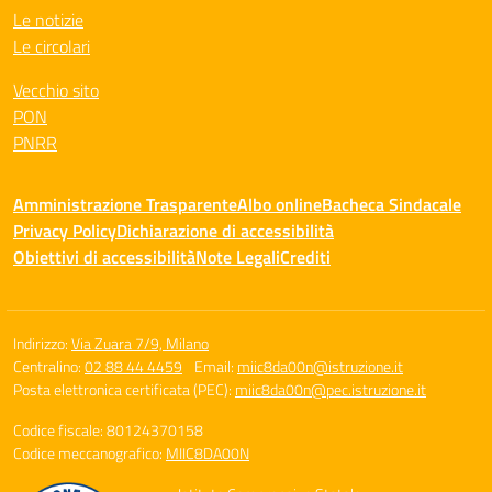
Le notizie
Le circolari
Vecchio sito
PON
PNRR
Amministrazione Trasparente
Albo online
Bacheca Sindacale
Privacy Policy
Dichiarazione di accessibilità
Obiettivi di accessibilità
Note Legali
Crediti
Indirizzo:
Via Zuara 7/9, Milano
Centralino:
02 88 44 4459
Email:
miic8da00n@istruzione.it
Posta elettronica certificata (PEC):
miic8da00n@pec.istruzione.it
Codice fiscale: 80124370158
Codice meccanografico:
MIIC8DA00N