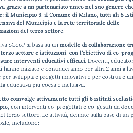
va grazie a un partenariato unico nel suo genere ch
: il Municipio 6, il Comune di Milano, tutti gli 8 Ist
sivi del Municipio e la rete territoriale delle
zazioni del terzo settore.
ativa SCooP si basa su un
modello di collaborazione tr
 terzo settore e istituzioni, con l’obiettivo di co-pro
stire interventi educativi efficaci.
Docenti, educator
i hanno iniziato e continueranno per altri 2 anni a la
 per sviluppare progetti innovativi e per costruire u
à educativa più coesa e inclusiva.
etto coinvolge attivamente tutti gli 8 istituti scolasti
pio
, con interventi co-progettati e co-gestiti da doce
del terzo settore. Le attività, definite sulla base di un 
ale, includono: