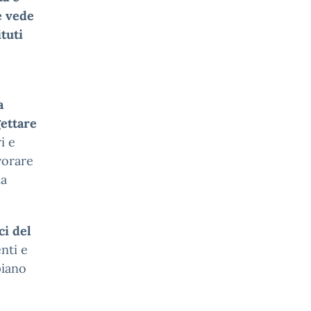
e vede
ituti
a
gettare
i e
vorare
na
ci del
nti e
piano