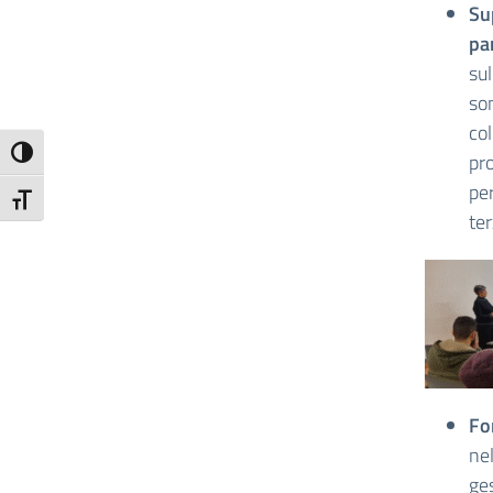
Su
pa
sul
son
col
Attiva/disattiva alto contrasto
pr
per
Attiva/disattiva dimensione testo
ter
Fo
nel
ges