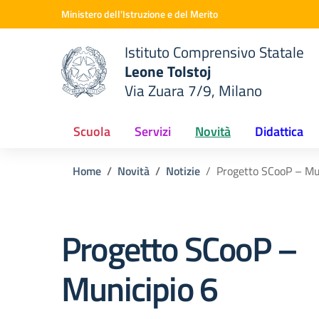
Vai ai contenuti
Vai al menu di navigazione
Vai al footer
Ministero dell'Istruzione e del Merito
Istituto Comprensivo Statale
Leone Tolstoj
Via Zuara 7/9, Milano
 della scuola
— Visita la pagina iniziale del
Scuola
Servizi
Novità
Didattica
Home
Novità
Notizie
Progetto SCooP – Mu
Progetto SCooP –
Municipio 6