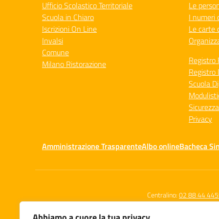
Ufficio Scolastico Territoriale
Le perso
Scuola in Chiaro
I numeri 
Iscrizioni On Line
Le carte 
Invalsi
Organizz
Comune
Registro 
Milano Ristorazione
Registro 
Scuola Di
Modulisti
Sicurezza
Privacy
Amministrazione Trasparente
Albo online
Bacheca Si
Centralino:
02 88 44 44
Abbiamo a cuore la tua privacy