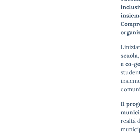
inclusi
insieme
Compren
organiz
L’inizi
scuola,
e co-ge
student
insieme
comunit
Il prog
munici
realtà 
municip