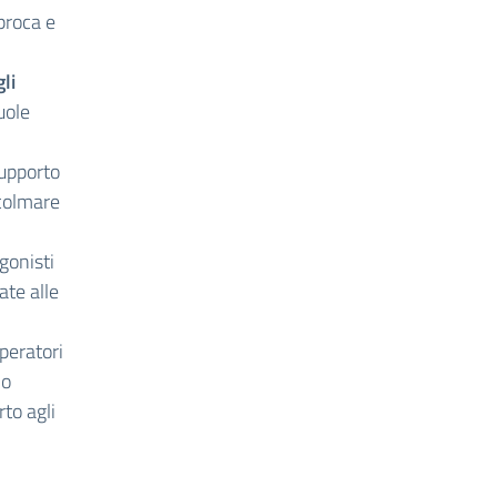
proca e
li
uole
supporto
 colmare
gonisti
ate alle
peratori
no
rto agli