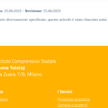
o:
25.06.2025
-
Revisione:
25.06.2025
ove diversamente specificato, questo articolo è stato rilasciato sott
tituto Comprensivo Statale
one Tolstoj
a Zuara 7/9, Milano
Visita la pagina iniziale della scuola
la
I Servizi
zione
Personale scolastico
Famiglie e studenti