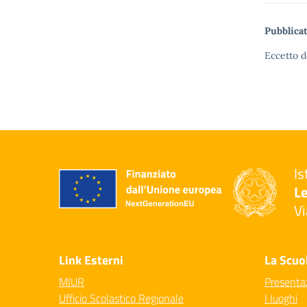
Pubblicat
Eccetto d
Is
Le
Vi
— 
Link Esterni
La Scuo
MIUR
Presenta
Ufficio Scolastico Regionale
I luoghi