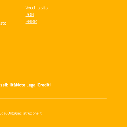
Vecchio sito
PON
PNRR
esto
ssibilità
Note Legali
Crediti
8da00n@pec.istruzione.it