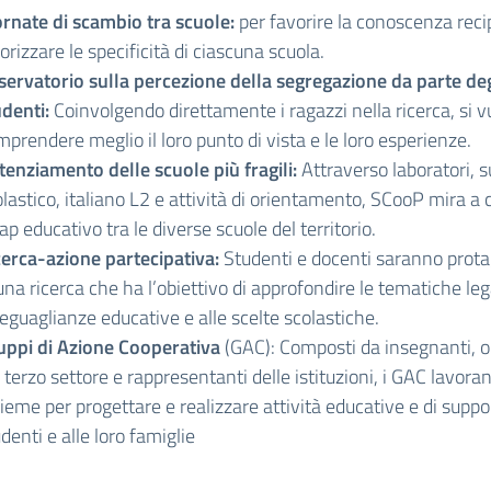
ornate di scambio tra scuole:
per favorire la conoscenza reci
orizzare le specificità di ciascuna scuola.
servatorio sulla percezione della segregazione da parte deg
udenti:
Coinvolgendo direttamente i ragazzi nella ricerca, si v
prendere meglio il loro punto di vista e le loro esperienze.
tenziamento delle scuole più fragili:
Attraverso laboratori, 
lastico, italiano L2 e attività di orientamento, SCooP mira a
gap educativo tra le diverse scuole del territorio.
cerca-azione partecipativa:
Studenti e docenti saranno prota
una ricerca che ha l’obiettivo di approfondire le tematiche leg
eguaglianze educative e alle scelte scolastiche.
uppi di Azione Cooperativa
(GAC): Composti da insegnanti, o
 terzo settore e rappresentanti delle istituzioni, i GAC lavora
ieme per progettare e realizzare attività educative e di suppo
denti e alle loro famiglie