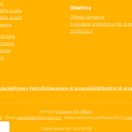
ne
Didattica
della scuola
Offerta formativa
della scuola
Calendario scolastico e libri di t
azione
2026/2027
Famiglie
Docenti
gitale
ca
ndacale
Privacy Policy
Dichiarazione di accessibilità
Obiettivi di acce
Indirizzo:
Via Zuara 7/9, Milano
59
Email:
miic8da00n@istruzione.it
Posta elettronica certificata (PEC):
miic
Codice fiscale: 80124370158