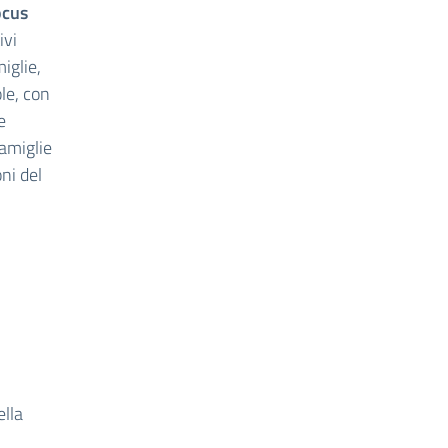
ocus
ivi
miglie,
ole, con
e
amiglie
oni del
ella