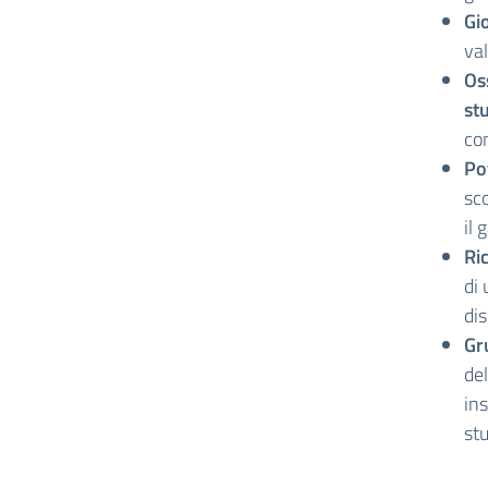
Gi
val
Os
st
com
Po
sco
il 
Ri
di 
dis
Gr
del
ins
stu