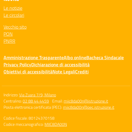
Le notizie
Le circolari
Vecchio sito
PON
PNRR
Amministrazione Trasparente
Albo online
Bacheca Sindacale
Privacy Policy
Dichiarazione di accessibilità
Obiettivi di accessibilità
Note Legali
Crediti
Indirizzo:
Via Zuara 7/9, Milano
Centralino:
02 88 44 4459
Email:
miic8da00n@istruzione.it
Posta elettronica certificata (PEC):
miic8da00n@pec.istruzione.it
Codice fiscale: 80124370158
Codice meccanografico:
MIIC8DA00N