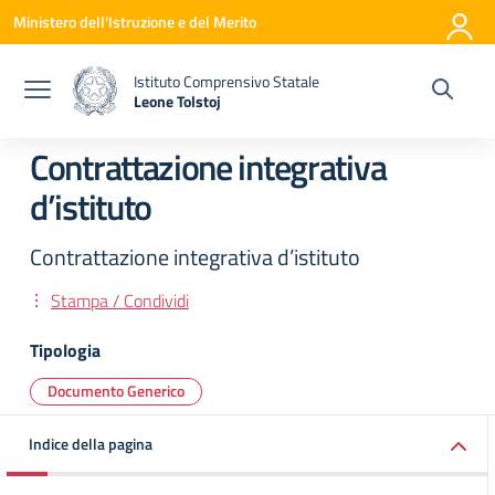
Vai ai contenuti
Vai al menu di navigazione
Vai al footer
Ministero dell'Istruzione e del Merito
Istituto Comprensivo Statale
Leone Tolstoj
— Visita la pagina iniziale della scuola
Contrattazione integrativa
d’istituto
Contrattazione integrativa d’istituto
Stampa / Condividi
Tipologia
Documento Generico
Indice della pagina