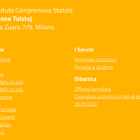
tituto Comprensivo Statale
one Tolstoj
a Zuara 7/9, Milano
Visita la pagina iniziale della scuola
la
I Servizi
zione
Personale scolastico
Famiglie e studenti
ne
Didattica
della scuola
Offerta formativa
della scuola
Calendario scolastico e libri di t
azione
2026/2027
Famiglie
Docenti
gitale
ca