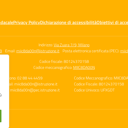
ndacale
Privacy Policy
Dichiarazione di accessibilità
Obiettivi di acce
Indirizzo:
Via Zuara 7/9, Milano
59
Email:
miic8da00n@istruzione.it
Posta elettronica certificata (PEC):
miic
Codice fiscale: 80124370158
Codice meccanografico:
MIIC8DA00N
Telefono: 02 88 44 4459
Codice Meccanografico: MIIC8D
E-mail: miic8da00n@istruzione.it
Codice Fiscale: 80124370158
PEC: miic8da00n@pec.istruzione.it
Codice Univoco: UFXGDT
ù