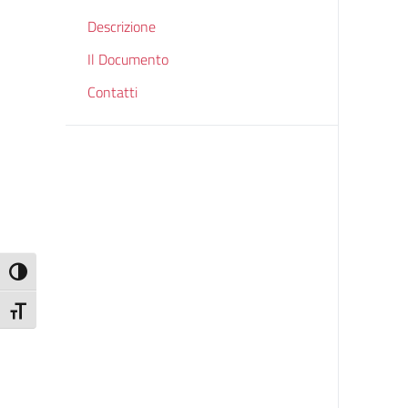
Descrizione
Il Documento
Contatti
Attiva/disattiva alto contrasto
Attiva/disattiva dimensione testo