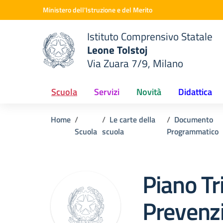
Vai ai contenuti
Vai al menu di navigazione
Vai al footer
Ministero dell'Istruzione e del Merito
Istituto Comprensivo Statale
Leone Tolstoj
Via Zuara 7/9, Milano
 della scuola
— Visita la pagina iniziale del
Scuola
Servizi
Novità
Didattica
Home
Le carte della
Documento
Scuola
scuola
Programmatico
Piano Tr
Prevenzi