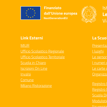
Is
Le
Vi
— 
Link Esterni
La Scuo
MIUR
Presenta
Ufficio Scolastico Regionale
I luoghi
Ufficio Scolastico Territoriale
Le perso
Scuola in Chiaro
I numeri 
Iscrizioni On Line
Le carte 
Invalsi
Organizz
Comune
Registro 
Milano Ristorazione
Registro 
Scuola Di
Modulisti
Sicurezza