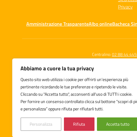
Privacy
Amministrazione Trasparente
Albo online
Bacheca Si
Centralino:
02 88 44 44
Abbiamo a cuore la tua privacy
Questo sito web utilizza i cookie per offrirti un’esperienza più
Istituto Comprensivo Statale
pertinente ricordando le tue preferenze e ripetendo le visite.
Leone Tolstoj
Cliccando su "Accetta tutto", acconsenti all'uso di TUTTI i cookie.
Via Zuara 7/9, Milano
Per fornire un consenso controllato clicca sul bottone “scopri di pi
e personalizza” oppure rifiuta per rifiutarli tutti.
Personalizza
Rifiuta
Accetta tutto