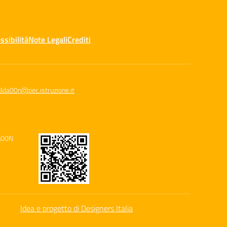
ssibilità
Note Legali
Crediti
8da00n@pec.istruzione.it
A00N
Idea e progetto di Designers Italia