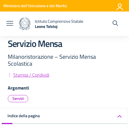
Vai ai contenuti
Vai al menu di navigazione
Vai al footer
Ministero dell'Istruzione e del Merito
Istituto Comprensivo Statale
Leone Tolstoj
— Visita la pagina iniziale della scuola
Servizio Mensa
Milanoristorazione – Servizio Mensa
Scolastica
Stampa / Condividi
Argomenti
Servizi
Indice della pagina