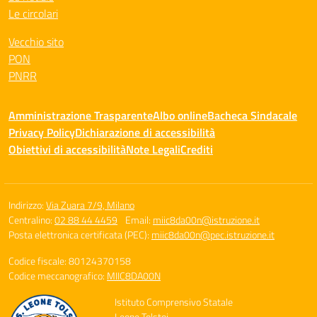
Le circolari
Vecchio sito
PON
PNRR
Amministrazione Trasparente
Albo online
Bacheca Sindacale
Privacy Policy
Dichiarazione di accessibilità
Obiettivi di accessibilità
Note Legali
Crediti
Indirizzo:
Via Zuara 7/9, Milano
Centralino:
02 88 44 4459
Email:
miic8da00n@istruzione.it
Posta elettronica certificata (PEC):
miic8da00n@pec.istruzione.it
Codice fiscale: 80124370158
Codice meccanografico:
MIIC8DA00N
Istituto Comprensivo Statale
Leone Tolstoj