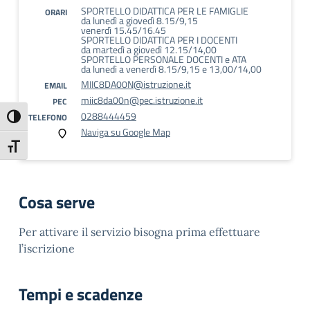
SPORTELLO DIDATTICA PER LE FAMIGLIE
ORARI
da lunedì a giovedì 8.15/9,15
venerdì 15.45/16.45
SPORTELLO DIDATTICA PER I DOCENTI
da martedì a giovedì 12.15/14,00
SPORTELLO PERSONALE DOCENTI e ATA
da lunedì a venerdì 8.15/9,15 e 13,00/14,00
MIIC8DA00N@istruzione.it
EMAIL
miic8da00n@pec.istruzione.it
PEC
0288444459
TELEFONO
Attiva/disattiva alto contrasto
Naviga su Google Map
Attiva/disattiva dimensione testo
Cosa serve
Per attivare il servizio bisogna prima effettuare
l’iscrizione
Tempi e scadenze