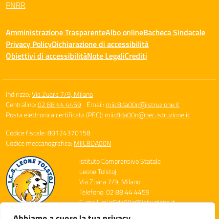
PNRR
Amministrazione Trasparente
Albo online
Bacheca Sindacale
Privacy Policy
Dichiarazione di accessibilità
Obiettivi di accessibilità
Note Legali
Crediti
Indirizzo:
Via Zuara 7/9, Milano
Centralino:
02 88 44 4459
Email:
miic8da00n@istruzione.it
Posta elettronica certificata (PEC):
miic8da00n@pec.istruzione.it
Codice fiscale: 80124370158
Codice meccanografico:
MIIC8DA00N
Istituto Comprensivo Statale
Leone Tolstoj
Via Zuara 7/9, Milano
Telefono: 02 88 44 4459
E-mail: miic8da00n@istruzione.it
PEC: miic8da00n@pec.istruzione.it
Abbiamo a cuore la tua privacy