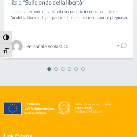
libro “Sulle onde della libertà“
Le classi seconde della Scuola secondaria incontrano l’autrice
Nicoletta Bortolotti per parlare di pace, amicizia , sport e pregiudizi.
Attiva/disattiva alto contrasto
Personale scolastico
0
Attiva/disattiva dimensione testo
Istituto Comprensivo Statale
Leone Tolstoj
Via Zuara 7/9, Milano
— Visita la pagina iniziale della scuola
Link Esterni