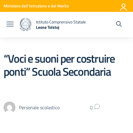
Vai ai contenuti
Vai al menu di navigazione
Vai al footer
Ministero dell'Istruzione e del Merito
Istituto Comprensivo Statale
Leone Tolstoj
— Visita la pagina iniziale della scuola
“Voci e suoni per costruire
ponti” Scuola Secondaria
Personale scolastico
0